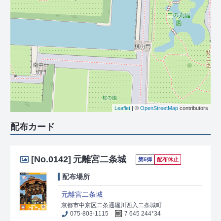
Leaflet
| ©
OpenStreetMap
contributors
配布カード
[No.0142]
元離宮二条城
第6弾
配布休止
配布場所
元離宮二条城
京都市中京区二条通堀川西入二条城町
075-803-1115
7 645 244*34