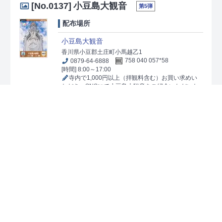
[No.0137]
小豆島大観音
第5弾
配布場所
小豆島大観音
香川県小豆郡土庄町小馬越乙1
0879-64-6888
758 040 057*58
[時間] 8:00～17:00
寺内で1,000円以上（拝観料含む）お買い求めい
ただき、SNSにて小豆島大観音をご紹介いただいた
方へ配布。
[No.0138]
子安観音寺
第5弾
配布場所
子安観音寺
香川県小豆郡土庄町大部甲2040
0879-67-3006
758 168 026*34
[時間] 8:00～17:00
寺内で1,000円以上お買い求めいただき、無料の
おもてなしうどんをお召し上がりいただいた方へ配