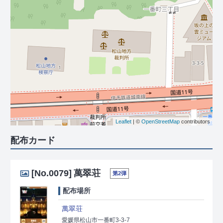
Leaflet
| ©
OpenStreetMap
contributors
配布カード
[No.0079]
萬翠荘
第2弾
配布場所
萬翠荘
愛媛県松山市一番町3-3-7