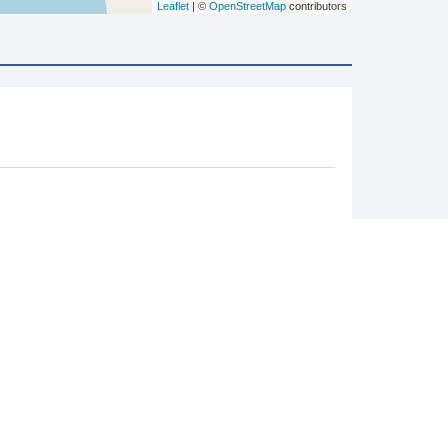
Leaflet
| ©
OpenStreetMap
contributors