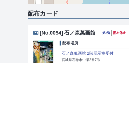
配布カード
[No.0054]
石ノ森萬画館
第2弾
配布休止
配布場所
石ノ森萬画館 2階展示室受付
宮城県石巻市中瀬2番7号
0225-96-5055
105 052 171*21
[時間] （3月～11月）9:00～18:00 （12月～
有料観覧者および年間パスポートをお持
出典：
株式会社ニシムラ精密地形模型
「マップコード」および「MAPCODE」は(株)デンソーの登録商標です。