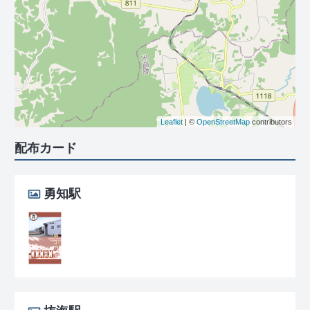
Leaflet
| ©
OpenStreetMap
contributors
配布カード
勇知駅