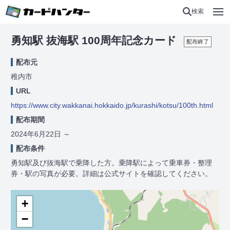
検索
勇知駅 抜海駅 100周年記念カード
配布終了
配布元
稚内市
URL
https://www.city.wakkanai.hokkaido.jp/kurashi/kotsu/100th.html
配布期間
2024年6月22日
～
配布条件
勇知駅及び抜海駅で乗降した方。乗降駅によって乗車券・整理
券・駅の写真が必要。詳細は公式サイトを確認してください。
+
−