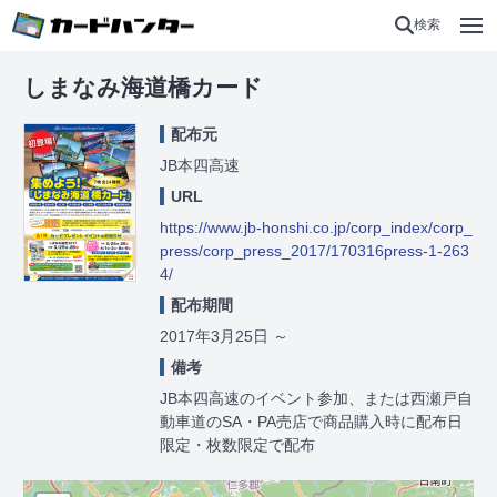
検索
しまなみ海道橋カード
配布元
JB本四高速
URL
https://www.jb-honshi.co.jp/corp_index/corp_
press/corp_press_2017/170316press-1-263
4/
配布期間
2017年3月25日
～
備考
JB本四高速のイベント参加、または西瀬戸自
動車道のSA・PA売店で商品購入時に配布日
限定・枚数限定で配布