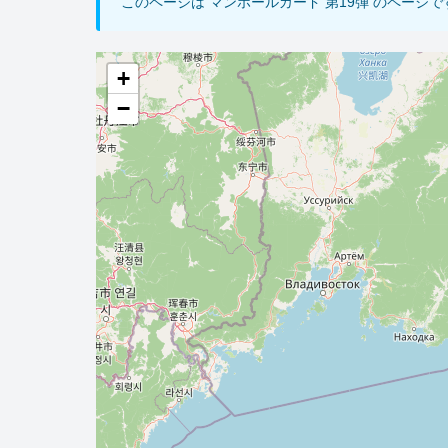
このページは マンホールカード 第19弾 のページ
+
−