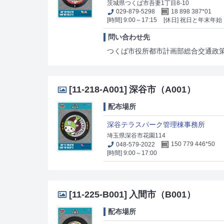
茨城県つくば市吾妻1丁目8-10
029-879-5298
18 898 387*01
[時間] 9:00～17:15
[休日] 祝日と年末年始
問い合わせ先
つくば市役所都市計画部総合交通政策課サイ
[11-218-A001]
深谷市（A001）
配布場所
深谷テラスパーク管理棟事務所
埼玉県深谷市花園114
048-579-2022
150 779 446*50
[時間] 9:00～17:00
[11-225-B001]
入間市（B001）
配布場所