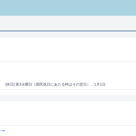
）
[休日] 第3火曜日（国民祝日にあたる時はその翌日）、1月1日
ター