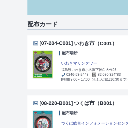
配布カード
[07-204-C001]
いわき市（C001）
配布場所
いわきマリンタワー
福島県いわき市小名浜下神白大作93
0246-53-2448
82 080 324*83
[時間] 9:00～17:00（但し入場は16:30まで
[08-220-B001]
つくば市（B001）
配布場所
つくば総合インフォメーションセン