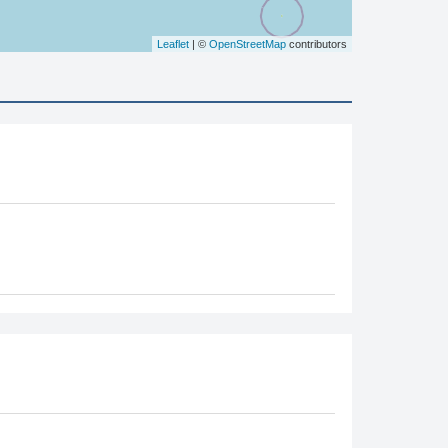
Leaflet
| ©
OpenStreetMap
contributors