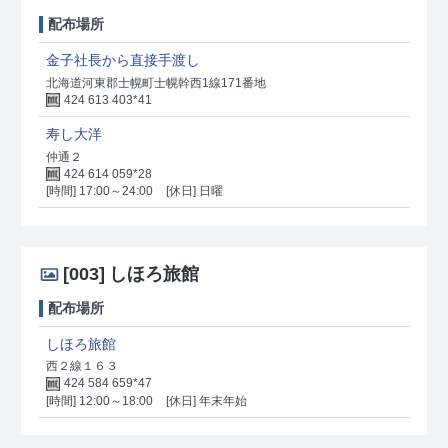
配布場所
金子社長から直接手渡し
北海道河東郡士幌町士幌幹西1線171番地
424 613 403*41
寿し大洋
仲通２
424 614 059*28
[時間] 17:00～24:00
[休日] 日曜
[003]
しほろ旅館
配布場所
しほろ旅館
西２線１６３
424 584 659*47
[時間] 12:00～18:00
[休日] 年末年始