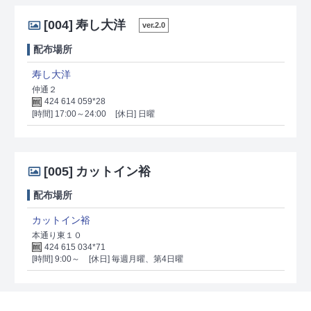
[004]
寿し大洋
ver.2.0
配布場所
寿し大洋
仲通２
424 614 059*28
[時間] 17:00～24:00
[休日] 日曜
[005]
カットイン裕
配布場所
カットイン裕
本通り東１０
424 615 034*71
[時間] 9:00～
[休日] 毎週月曜、第4日曜