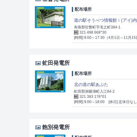
配布場所
道の駅そうべつ情報館ｉ(アイ)
有珠郡壮瞥町字滝之町384-1
321 498 668*30
[時間] 9:00～17:30（4月1日～11月
虻田発電所
配布場所
北の道の駅あぷた
虻田郡洞爺湖町入江84-2
321 393 176*01
[時間] 9:00～18:00
[休日] 定休日な
飽別発電所