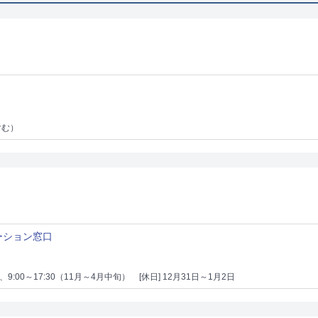
含む）
ーション窓口
）、9:00～17:30（11月～4月中旬）
[休日] 12月31日～1月2日