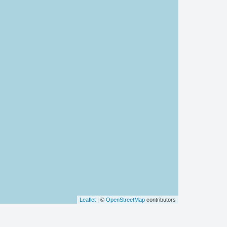
Leaflet
| ©
OpenStreetMap
contributors