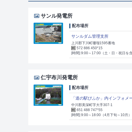
サンル発電所
配布場所
サンルダム管理支所
上川郡下川町珊瑠1595番地
572 886 450*15
[時間] 9:00～17:00（土・日・祝日を
仁宇布川発電所
配布場所
「道の駅びふか」内インフォメ
中川郡美深町字大手307-1
651 488 747*55
[時間] 9:00～18:00（4月下旬～10月