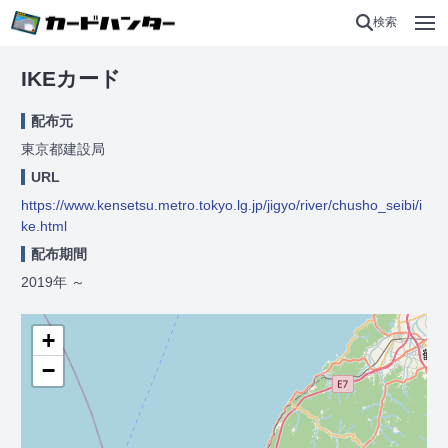
検索
IKEカード
配布元
東京都建設局
URL
https://www.kensetsu.metro.tokyo.lg.jp/jigyo/river/chusho_seibi/i
ke.html
配布期間
2019年
～
+
−