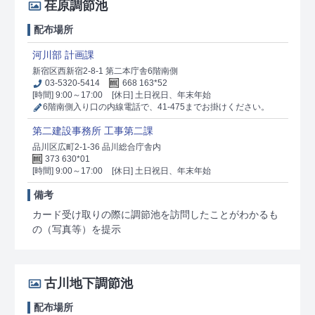
荏原調節池
配布場所
河川部 計画課
新宿区西新宿2-8-1 第二本庁舎6階南側
03-5320-5414
668 163*52
[時間] 9:00～17:00
[休日] 土日祝日、年末年始
6階南側入り口の内線電話で、41-475までお掛けください。
第二建設事務所 工事第二課
品川区広町2-1-36 品川総合庁舎内
373 630*01
[時間] 9:00～17:00
[休日] 土日祝日、年末年始
備考
カード受け取りの際に調節池を訪問したことがわかるも
の（写真等）を提示
古川地下調節池
配布場所