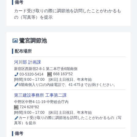
備考
カード受け取りの際に調節池を訪問したことがわかるも
の（写真等）を提示
鷺宮調節池
配布場所
河川部 計画課
新宿区西新宿2-8-1 第二本庁舎6階南側
03-5320-5414
668 163*52
[時間] 9:00～17:00
[休日] 土日祝日、年末年始
6階南側入り口の内線電話で、41-475までお掛けください。
第三建設事務所 工事第二課
中野区中野4-11-19 中野総合庁内
724 628*82
[時間] 9:00～17:00
[休日] 土日祝日、年末年始
カード受け取りの際に調節池を訪問したことがわかるもの（写
真等）を提示
備考