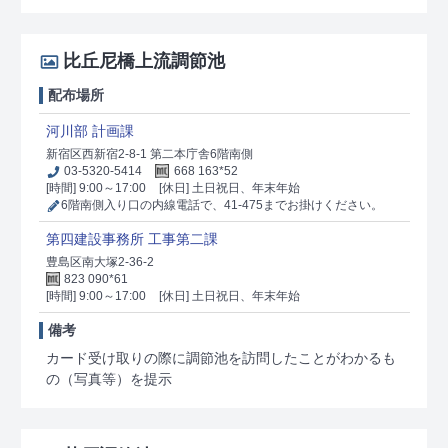
比丘尼橋上流調節池
配布場所
河川部 計画課
新宿区西新宿2-8-1 第二本庁舎6階南側
03-5320-5414
668 163*52
[時間] 9:00～17:00
[休日] 土日祝日、年末年始
6階南側入り口の内線電話で、41-475までお掛けください。
第四建設事務所 工事第二課
豊島区南大塚2-36-2
823 090*61
[時間] 9:00～17:00
[休日] 土日祝日、年末年始
備考
カード受け取りの際に調節池を訪問したことがわかるも
の（写真等）を提示