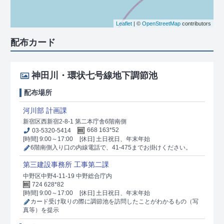
Leaflet
| ©
OpenStreetMap
contributors
配布カード
神田川・環状七号線地下調節池
配布場所
河川部 計画課
新宿区西新宿2-8-1 第二本庁舎6階南側
03-5320-5414
668 163*52
[時間] 9:00～17:00
[休日] 土日祝日、年末年始
6階南側入り口の内線電話で、41-475までお掛けください。
第三建設事務所 工事第二課
中野区中野4-11-19 中野総合庁内
724 628*82
[時間] 9:00～17:00
[休日] 土日祝日、年末年始
カード受け取りの際に調節池を訪問したことがわかるもの（写
真等）を提示