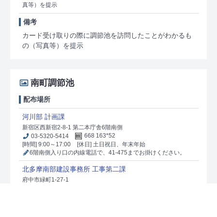
真等）を提示
備考
カード受け取りの際に調節池を訪問したことがわかるも
の（写真等）を提示
南町調節池
配布場所
河川部 計画課
新宿区西新宿2-8-1 第二本庁舎6階南側
03-5320-5414
668 163*52
[時間] 9:00～17:00
[休日] 土日祝日、年末年始
6階南側入り口の内線電話で、41-475までお掛けください。
北多摩南部建設事務所 工事第二課
府中市緑町1-27-1
5 013 376*50
[時間] 9:00～17:00
[休日] 土日祝日、年末年始
カード受け取りの際に調節池を訪問したことがわかるもの（写
真等）を提示