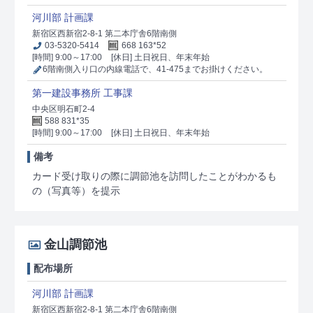
河川部 計画課
新宿区西新宿2-8-1 第二本庁舎6階南側
03-5320-5414
668 163*52
[時間] 9:00～17:00
[休日] 土日祝日、年末年始
6階南側入り口の内線電話で、41-475までお掛けください。
第一建設事務所 工事課
中央区明石町2-4
588 831*35
[時間] 9:00～17:00
[休日] 土日祝日、年末年始
備考
カード受け取りの際に調節池を訪問したことがわかるも
の（写真等）を提示
金山調節池
配布場所
河川部 計画課
新宿区西新宿2-8-1 第二本庁舎6階南側