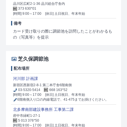
品川区広町2-1-36 品川総合庁舎内
373 630*01
[時間] 9:00～17:00
[休日] 土日祝日、年末年始
備考
カード受け取りの際に調節池を訪問したことがわかるも
の（写真等）を提示
芝久保調節池
配布場所
河川部 計画課
新宿区西新宿2-8-1 第二本庁舎6階南側
03-5320-5414
668 163*52
[時間] 9:00～17:00
[休日] 土日祝日、年末年始
6階南側入り口の内線電話で、41-475までお掛けください。
北多摩南部建設事務所 工事第二課
府中市緑町1-27-1
5 013 376*50
[時間] 9:00～17:00
[休日] 土日祝日、年末年始