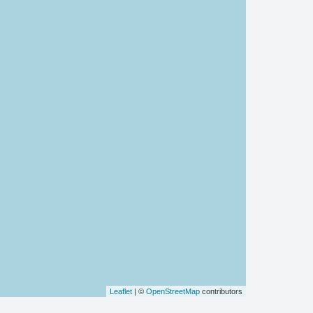
Leaflet
| ©
OpenStreetMap
contributors