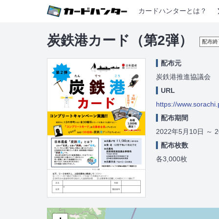
カードハンターとは？
炭鉄港カード（第2弾）
配布終
配布元
炭鉄港推進協議会
URL
https://www.sorachi.
配布期間
2022年5月10日
～
配布枚数
各3,000枚