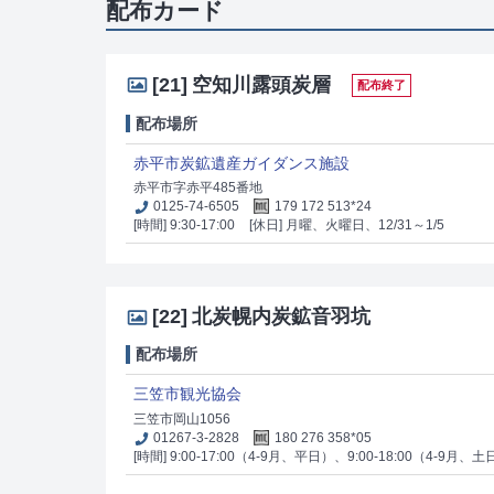
配布カード
[21]
空知川露頭炭層
配布終了
配布場所
赤平市炭鉱遺産ガイダンス施設
赤平市字赤平485番地
0125-74-6505
179 172 513*24
[時間] 9:30-17:00
[休日] 月曜、火曜日、12/31～1/5
[22]
北炭幌内炭鉱音羽坑
配布場所
三笠市観光協会
三笠市岡山1056
01267-3-2828
180 276 358*05
[時間] 9:00-17:00（4-9月、平日）、9:00-18:00（4-9月、土