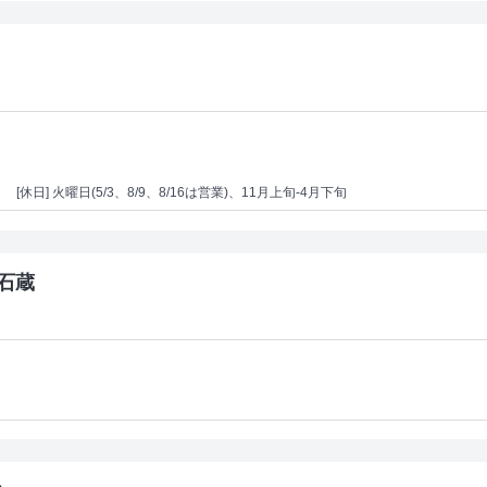
）
[休日] 火曜日(5/3、8/9、8/16は営業)、11月上旬-4月下旬
石蔵