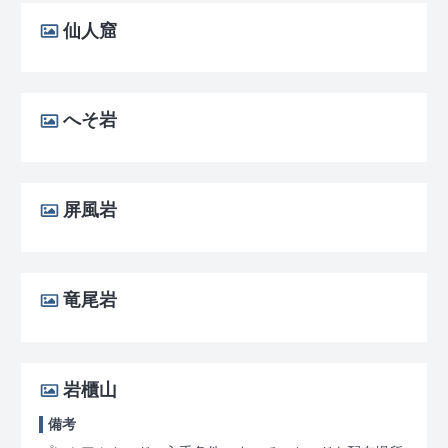
仙人窟
へそ岩
屏風岩
竜尾岩
岩櫃山
備考