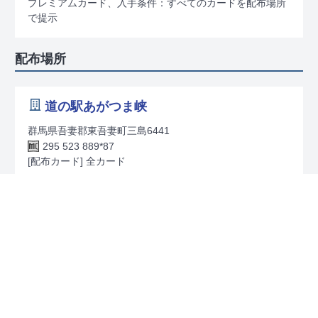
プレミアムカード、入手条件：すべてのカードを配布場所
で提示
配布場所
道の駅あがつま峡
群馬県吾妻郡東吾妻町三島6441
295 523 889*87
[配布カード] 全カード
東吾妻町観光協会
群馬県吾妻郡東吾妻町原町
295 564 189*32
[配布カード] 全カード
[備考] 群馬原町駅舎内