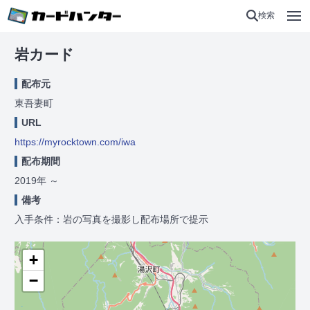
検索
岩カード
配布元
東吾妻町
URL
https://myrocktown.com/iwa
配布期間
2019年
～
備考
入手条件：岩の写真を撮影し配布場所で提示
+
−