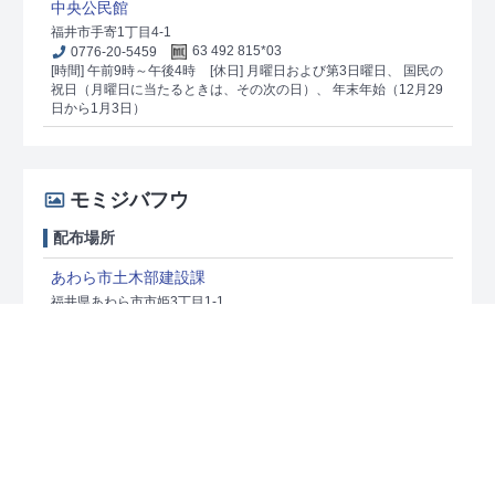
中央公民館
福井市手寄1丁目4-1
0776-20-5459
63 492 815*03
[時間] 午前9時～午後4時
[休日] 月曜日および第3日曜日、 国民の
祝日（月曜日に当たるときは、その次の日）、 年末年始（12月29
日から1月3日）
モミジバフウ
配布場所
あわら市土木部建設課
福井県あわら市市姫3丁目1-1
0776-73-8031
264 132 895*03
[時間] 午前9時～午後4時
[休日] 土・日・祝日及び年末年始
ケヤキ
配布場所