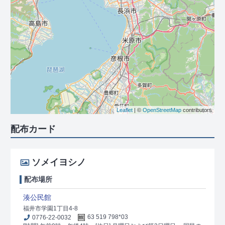
Leaflet
| ©
OpenStreetMap
contributors
配布カード
ソメイヨシノ
配布場所
湊公民館
福井市学園1丁目4-8
0776-22-0032
63 519 798*03