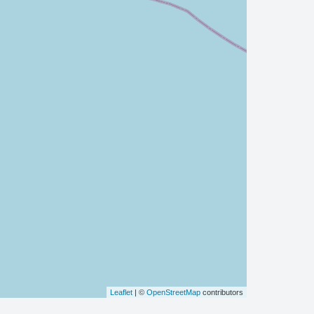
Leaflet
| ©
OpenStreetMap
contributors