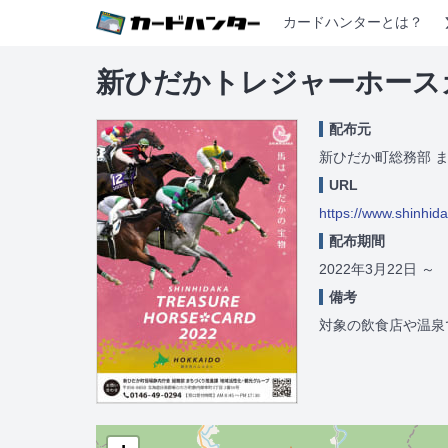
カードハンターとは？
新ひだかトレジャーホース
配布元
新ひだか町総務部 
URL
https://www.shinhid
配布期間
2022年3月22日
～
備考
対象の飲食店や温泉で