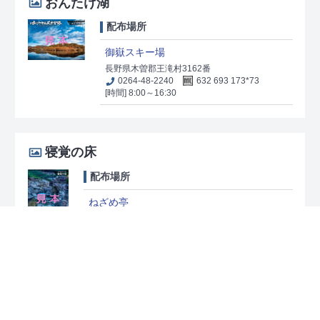
おんたけ湖
配布場所
御嶽スキー場
長野県木曽郡王滝村3162番
0264-48-2240
632 693 173*73
[時間] 8:00～16:30
寝覚の床
配布場所
ねざめ亭
長野県木曽郡上松町大字小川2409
0264-24-0116
420 069 197*61
[時間] 9:00～16:00
[休日] 木曜日（春～秋）、水・
木曜日（冬季）
定勝寺