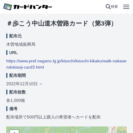
検索
＃歩こう中山道木曽路カード（第3弾）
配布元
木曽地域振興局
URL
https://www.pref.nagano.lg.jp/kisochi/kisochi-kikaku/walk-nakase
ndokisoji-card3.html
配布期間
2022年12月10日
～
配布枚数
各1,000枚
備考
配布場所で500円以上購入の希望者へカードを配布