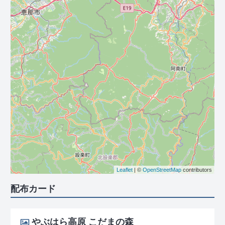
Leaflet
| ©
OpenStreetMap
contributors
配布カード
やぶはら高原 こだまの森