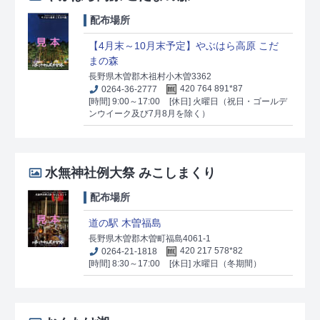
配布場所
【4月末～10月末予定】やぶはら高原 こだ
まの森
長野県木曽郡木祖村小木曽3362
0264-36-2777
420 764 891*87
[時間] 9:00～17:00
[休日] 火曜日（祝日・ゴールデ
ンウイーク及び7月8月を除く）
水無神社例大祭 みこしまくり
配布場所
道の駅 木曽福島
長野県木曽郡木曽町福島4061-1
0264-21-1818
420 217 578*82
[時間] 8:30～17:00
[休日] 水曜日（冬期間）