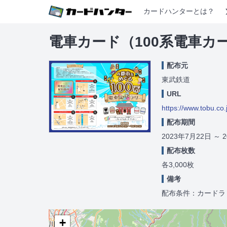
カードハンターとは？
電車カード（100系電車カ
配布元
東武鉄道
URL
https://www.tobu.co
配布期間
2023年7月22日
～
配布枚数
各3,000枚
備考
配布条件：カードラ
+