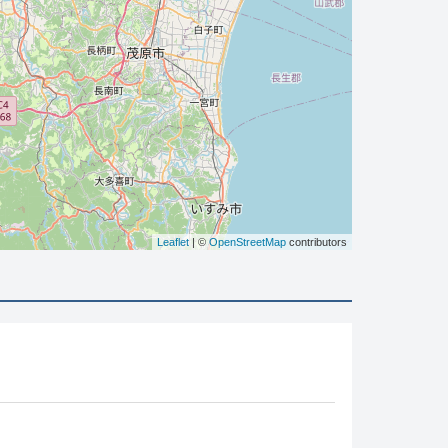
Leaflet
| ©
OpenStreetMap
contributors