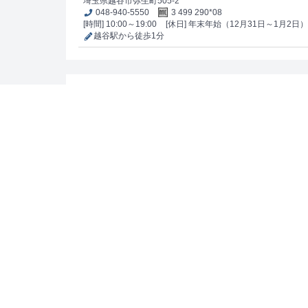
埼玉県越谷市弥生町505-2
048-940-5550
3 499 290*08
[時間] 10:00～19:00
[休日] 年末年始（12月31日～1月2日）
越谷駅から徒歩1分
スペーシア デラックスロマンスカー
配布場所
ぷらっとかすかべ
埼玉県春日部市粕壁1丁目3-4
048-752-9090
3 825 355*58
[時間] 9:00～16:30
[休日] 月曜日（祝日の場合はその翌日
春日部駅から徒歩3分
プレミアムカード
配布場所
東武ツーリストインフォメーションセンター浅草