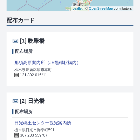
Leaflet
| ©
OpenStreetMap
contributors
配布カード
[1]
晩翠橋
配布場所
那須高原案内所（JR黒磯駅構内）
栃木県那須塩原市本町
121 802 015*11
[2]
日光橋
配布場所
日光郷土センター観光案内所
栃木県日光市御幸町591​
367 283 559*07