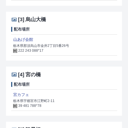
[3]
烏山大橋
配布場所
山あげ会館
栃木県那須烏山市金井2丁目5番26号
222 243 088*17
[4]
宮の橋
配布場所
宮カフェ
栃木県宇都宮市江野町2-11
39 481 788*78