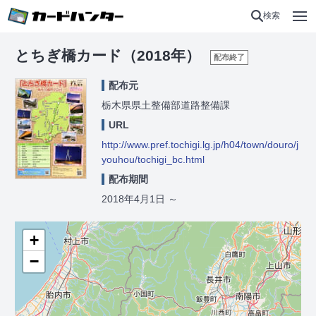
検索
とちぎ橋カード（2018年）
配布終了
配布元
栃木県県土整備部道路整備課
URL
http://www.pref.tochigi.lg.jp/h04/town/douro/j
youhou/tochigi_bc.html
配布期間
2018年4月1日
～
+
−