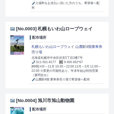
入場料をお支払い頂いた方のうち、希望者へ配
布
[No.0003]
札幌もいわ山ロープウェイ
配布場所
札幌もいわ山ロープウェイ 山麓駅4階乗車券
売り場
北海道札幌市中央区伏見5丁目3番7号
011-561-8177
9 400 462*67
[時間] 4月～11月 10:30～22:00 12月～3月 11:00～
22:00 ※変更の可能性あり、年末年始は特別営業
（要問合せ）
山麓駅4階 乗車券売り場で希望者へ配布
[No.0004]
旭川市旭山動物園
配布場所