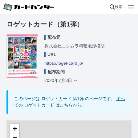
検索
ロゲットカード（第1弾）
配布元
株式会社ニシムラ精密地形模型
URL
https://loget-card.jp/
配布期間
2020年7月3日
～
このページは ロゲットカード 第1弾 のページです。
すべ
ての ロゲットカード はこちらから。
+
−