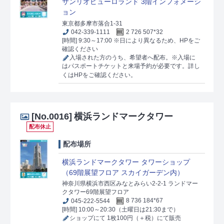
サンリオピューロランド 3階インフォメーシ
ョン
東京都多摩市落合1-31
042-339-1111
2 726 507*32
[時間] 9:30～17:00 ※日により異なるため、HPをご
確認ください
入場された方のうち、希望者へ配布。※入場に
はパスポートチケットと来場予約が必要です。詳し
くはHPをご確認ください。
[No.0016]
横浜ランドマークタワー
配布休止
配布場所
横浜ランドマークタワー タワーショップ
（69階展望フロア スカイガーデン内）
神奈川県横浜市西区みなとみらい2-2-1 ランドマー
クタワー69階展望フロア
045-222-5544
8 736 184*67
[時間] 10:00～20:30（土曜日は21:30まで）
ショップにて 1枚100円（＋税）にて販売