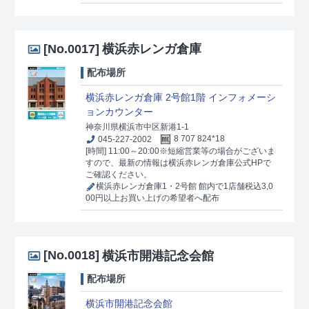
[No.0017]
横浜赤レンガ倉庫
配布場所
横浜赤レンガ倉庫 2号館1階 インフォメーシ
ョンカウンター
神奈川県横浜市中区新港1-1
045-227-2002
8 707 824*18
[時間] 11:00～20:00※短縮営業等の場合がございま
すので、最新の情報は横浜赤レンガ倉庫公式HPで
ご確認ください。
横浜赤レンガ倉庫1・2号館 館内で1店舗税込3,0
00円以上お買い上げの希望者へ配布
[No.0018]
横浜市開港記念会館
配布場所
横浜市開港記念会館