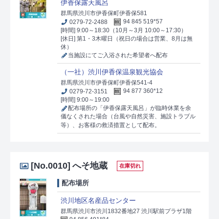
伊香保露天風呂
群馬県渋川市伊香保町伊香保581
0279-72-2488
94 845 519*57
[時間] 9:00～18:30（10月～3月 10:00～17:30）
[休日] 第1・3木曜日（祝日の場合は営業、8月は無
休）
当施設にてご入浴された希望者へ配布
（一社）渋川伊香保温泉観光協会
群馬県渋川市伊香保町伊香保541-4
0279-72-3151
94 877 360*12
[時間] 9:00～19:00
配布場所の「伊香保露天風呂」が臨時休業を余
儀なくされた場合（台風や自然災害、施設トラブル
等）、お客様の救済措置として配布。
[No.0010]
へそ地蔵
在庫切れ
配布場所
渋川地区名産品センター
群馬県渋川市渋川1832番地27 渋川駅前プラザ1階