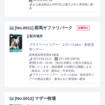
94 856 491*84
お土産品税込1,000円以上購入された希望者へ配
布
[No.0011]
群馬サファリパーク
在庫切れ
配布場所
プライベートツアー・エサバスplus・獣舎見
学ツアー
群馬県富岡市岡本1番地
0274-64-2111
247 496 648*56
[時間] 9:30～16:00
[休日] 水曜日 ※祝日の場合は
営業いたします。無休期間 ※水曜日も開園します。
（春休み・G.W・夏休み・年末年始）
プライベートツアー・エサバスplus・獣舎見学ツ
アーの商品を購入・参加された希望者へ配布
[No.0012]
マザー牧場