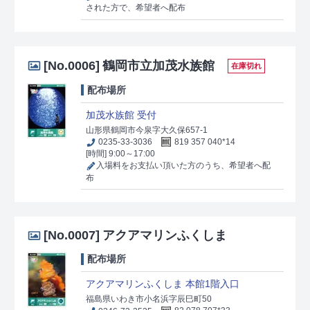
された方で、希望者へ配布
[No.0006]
鶴岡市立加茂水族館
在庫切れ
配布場所
加茂水族館 受付
山形県鶴岡市今泉字大久保657-1
0235-33-3036
819 357 040*14
[時間] 9:00～17:00
入場料をお支払い頂いた方のうち、希望者へ配
布
[No.0007]
アクアマリンふくしま
配布場所
アクアマリンふくしま 本館1階入口
福島県いわき市小名浜字辰巳町50