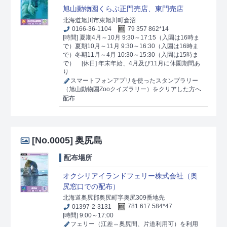
旭山動物園くらぶ正門売店、東門売店
北海道旭川市東旭川町倉沼
0166-36-1104
79 357 862*14
[時間] 夏期4月～10月 9:30～17:15（入園は16時ま
で）夏期10月～11月 9:30～16:30（入園は16時ま
で）冬期11月～4月 10:30～15:30（入園は15時ま
で）
[休日] 年末年始、4月及び11月に休園期間あ
り
スマートフォンアプリを使ったスタンプラリー
（旭山動物園Zooクイズラリー）をクリアした方へ
配布
[No.0005]
奥尻島
配布場所
オクシリアイランドフェリー株式会社（奥
尻窓口での配布）
北海道奥尻郡奥尻町字奥尻309番地先
01397-2-3131
781 617 584*47
[時間] 9:00～17:00
フェリー（江差⇔奥尻間、片道利用可）を利用