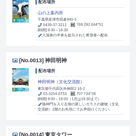
配布場所
山の上案内所
千葉県富津市田倉940-3
0439-37-3211
769 292 044*51
[時間] 9:30～16:30
入場券の半券を提示された希望者へ配布
[No.0013]
神田明神
配布場所
神田明神（文化交流館）
東京都千代田区外神田2-16-2
03-3254-0753
707 734*26
[時間] 9:00～16:00（1月は18:30まで）
隨神門を入り左側の新しいガラスの建物（文化
交流館）1階のお札所にてお声掛けください。
[No.0014]
東京タワー