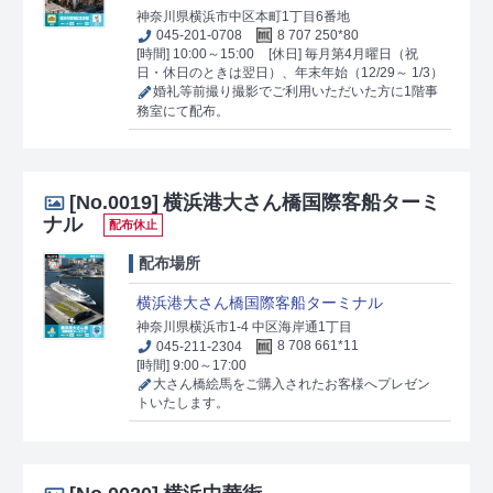
神奈川県横浜市中区本町1丁目6番地
045-201-0708
8 707 250*80
[時間] 10:00～15:00
[休日] 毎月第4月曜日（祝
日・休日のときは翌日）、年末年始（12/29～ 1/3）
婚礼等前撮り撮影でご利用いただいた方に1階事
務室にて配布。
[No.0019]
横浜港大さん橋国際客船ターミ
ナル
配布休止
配布場所
横浜港大さん橋国際客船ターミナル
神奈川県横浜市1-4 中区海岸通1丁目
045-211-2304
8 708 661*11
[時間] 9:00～17:00
大さん橋絵馬をご購入されたお客様へプレゼン
トいたします。