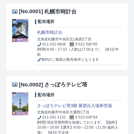
[No.0001]
札幌市時計台
配布場所
札幌市時計台
北海道札幌市中央区北1条西2丁目
011‐231-0838
9 522 206*85
[時間] 8:45～17:10（入館は17:00まで）
[休日] 年
始
館内のご観覧が配布条件となります
[No.0002]
さっぽろテレビ塔
配布場所
さっぽろテレビ塔3階 展望台入場券売場
北海道札幌市中央区大通西1丁目
011-241-1131
9 523 036*64
[時間] 現在営業時間を短縮しております。【臨時】
10:00～20:00【通常】9:00～22:00（21:50 最終入
場）
[休日] 不定休