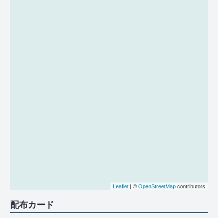
Leaflet
| ©
OpenStreetMap
contributors
配布カード