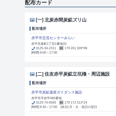
配布カード
[一]
北炭赤間炭鉱ズリ山
配布場所
赤平市交流センターみらい
赤平市泉町1丁目1番地33
0125-34-2311
179 201 309*86
[時間] 9:00～17:00
[二]
住友赤平炭鉱立坑櫓・周辺施設
配布場所
赤平市炭鉱遺産ガイダンス施設
赤平市字赤平485番地
0125-74-6505
179 172 513*24
[時間] 9:30～17:00
[休日] 月・火・祝日の翌日