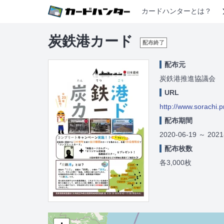
カードハンターとは？
炭鉄港カード
配布終了
配布元
炭鉄港推進協議会
URL
http://www.sorachi.p
配布期間
2020-06-19
～
2021
配布枚数
各3,000枚