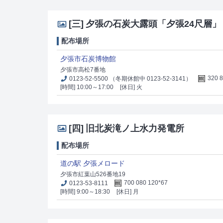
[三]
夕張の石炭大露頭「夕張24尺層」
配布場所
夕張市石炭博物館
夕張市高松7番地
0123-52-5500 （冬期休館中 0123-52-3141）
320 
[時間] 10:00～17:00
[休日] 火
[四]
旧北炭滝ノ上水力発電所
配布場所
道の駅 夕張メロード
夕張市紅葉山526番地19
0123-53-8111
700 080 120*67
[時間] 9:00～18:30
[休日] 月