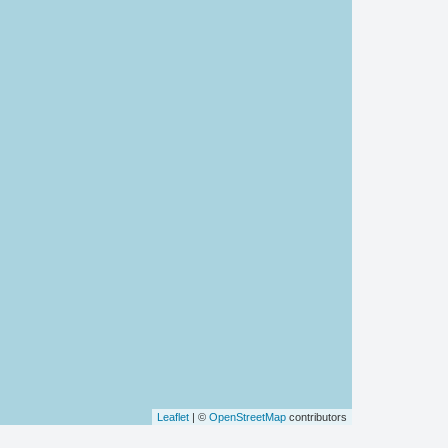
Leaflet
| ©
OpenStreetMap
contributors