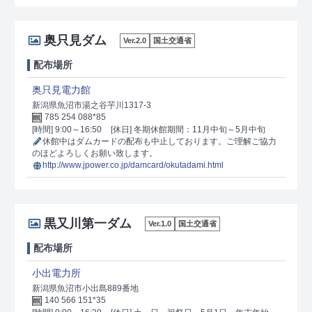
奥只見ダム
Ver.2.0
国土交通省
配布場所
奥只見電力館
新潟県魚沼市湯之谷芋川1317-3
785 254 088*85
[時間] 9:00～16:50
[休日] 冬期休館期間：11月中旬～5月中旬
休館中はダムカードの配布も中止しております。ご理解ご協力
のほどよろしくお願い致します。
http://www.jpower.co.jp/damcard/okutadami.html
黒又川第一ダム
Ver.1.0
国土交通省
配布場所
小出電力所
新潟県魚沼市小出島889番地
140 566 151*35