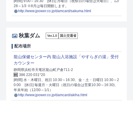
[時間] 9:00～16:30
[休日] 月曜日（祝祭日の場合は火曜日）、12/
28～1/3 ※8月は毎日開館します。
http://www.jpower.co.jp/damcard/sakuma.html
秋葉ダム
Ver.1.0
国土交通省
配布場所
龍山保健センター内 龍山入浴施設「やすらぎの湯」受付
カウンター
静岡県浜松市天竜区龍山町戸倉711-2
386 220 031*20
[時間] 水・木曜日、祝日 10:30～16:30、金・土・日曜日 10:30～2
0:00
[休日] 毎週月・火曜日（祝日の場合は営業10:30～16:30)、
年末年始（12/30～1/1）
http://www.jpower.co.jp/damcard/akiha.html
船明ダム
Ver.1.0
国土交通省
配布場所