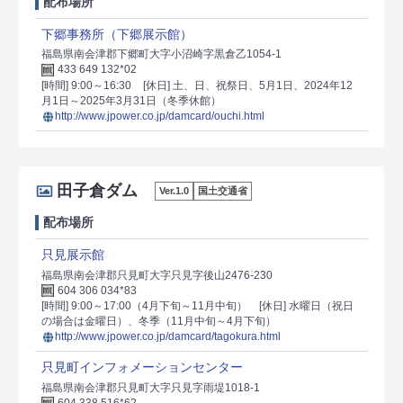
配布場所
下郷事務所（下郷展示館）
福島県南会津郡下郷町大字小沼崎字黒倉乙1054-1
433 649 132*02
[時間] 9:00～16:30
[休日] 土、日、祝祭日、5月1日、2024年12
月1日～2025年3月31日（冬季休館）
http://www.jpower.co.jp/damcard/ouchi.html
田子倉ダム
Ver.1.0
国土交通省
配布場所
只見展示館
福島県南会津郡只見町大字只見字後山2476-230
604 306 034*83
[時間] 9:00～17:00（4月下旬～11月中旬）
[休日] 水曜日（祝日
の場合は金曜日）、冬季（11月中旬～4月下旬）
http://www.jpower.co.jp/damcard/tagokura.html
只見町インフォメーションセンター
福島県南会津郡只見町大字只見字雨堤1018-1