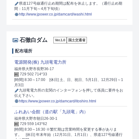
県道127号線通行止め期間は配布を休止します。（通行止め期
間：11月下旬～4月下旬頃）
http://www.jpower.co.jp/damcard/washi.html
石徹白ダム
Ver.1.0
国土交通省
配布場所
電源開発(株) 九頭竜電力所
福井県大野市長野36-17
729 502 714*33
[時間] 8:30～17:00
[休日] 土、日、祝日、5月1日、12月29日～1
月3日
九頭竜電力所の玄関のインターフォンを押して係員に要件をお
伝え下さい。
https://www.jpower.co.jp/damcard/itoshiro.html
ふれあい会館（道の駅「九頭竜」内）
福井県大野市朝日26-30-1
729 559 143*62
[時間] 8:30～16:30 ※繁忙期は営業時間を変更する事がありま
す。
[休日] 年末年始（12月31日、1月1日）、県道127号線通行