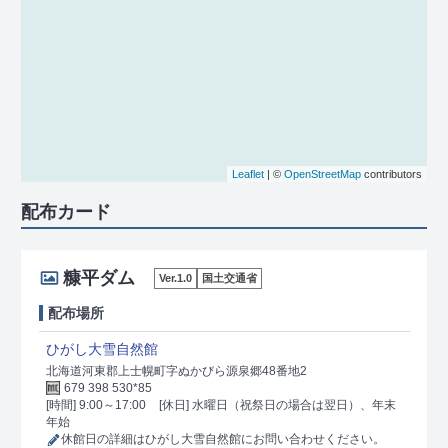
Leaflet
| ©
OpenStreetMap
contributors
配布カード
糠平ダム
Ver.1.0
国土交通省
配布場所
ひがし大雪自然館
北海道河東郡上士幌町字ぬかびら源泉郷48番地2
679 398 530*85
[時間] 9:00～17:00
[休日] 水曜日（祝祭日の場合は翌日）、年末
年始
休館日の詳細はひがし大雪自然館にお問い合わせください。