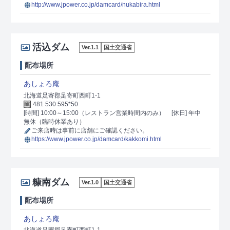
http://www.jpower.co.jp/damcard/nukabira.html
活込ダム
Ver.1.1
国土交通省
配布場所
あしょろ庵
北海道足寄郡足寄町西町1-1
481 530 595*50
[時間] 10:00～15:00（レストラン営業時間内のみ）
[休日] 年中
無休（臨時休業あり）
ご来店時は事前に店舗にご確認ください。
https://www.jpower.co.jp/damcard/kakkomi.html
糠南ダム
Ver.1.0
国土交通省
配布場所
あしょろ庵