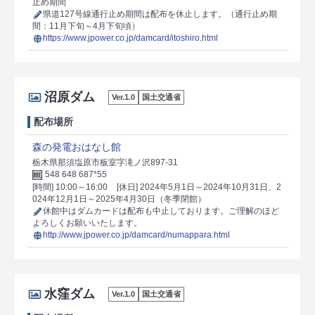
止め期間
県道127号線通行止め期間は配布を休止します。（通行止め期
間：11月下旬～4月下旬頃）
https://www.jpower.co.jp/damcard/itoshiro.html
沼原ダム
Ver.1.0
国土交通省
配布場所
森の発電おはなし館
栃木県那須塩原市板室字滝ノ沢897-31
548 648 687*55
[時間] 10:00～16:00
[休日] 2024年5月1日～2024年10月31日、2
024年12月1日～2025年4月30日（冬季閉館）
休館中はダムカードは配布も中止しております。ご理解のほど
よろしくお願いいたします。
http://www.jpower.co.jp/damcard/numappara.html
水窪ダム
Ver.1.0
国土交通省