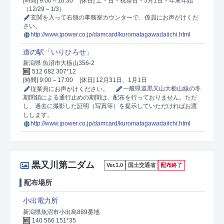
[時間] 9:00～16:30
[休日] 土・日・祝祭日・5月1日・年末年始
（12/29～1/3）
玄関を入って右側の事務室カウンターで、係員にお声がけくだ
さい。
http://www.jpower.co.jp/damcard/kuromatagawadaiichi.html
道の駅「いりひろせ」
新潟県 魚沼市大栃山356-2
512 682 307*12
[時間] 9:00～17:00
[休日] 12月31日、1月1日
従業員にお声がけください。
一般県道黒又山大栃山線の冬
期閉鎖による通行止めの期間は、配布を行っておりません。ただ
し、過去に撮影した証明（写真等）を提示していただければお渡
しします。
http://www.jpower.co.jp/damcard/kuromatagawadaiichi.html
黒又川第二ダム
Ver.1.0
国土交通省
配布終了
配布場所
小出電力所
新潟県魚沼市小出島889番地
140 566 151*35