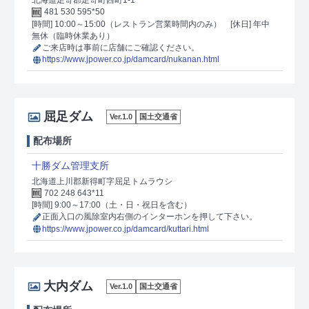
北海道足寄郡足寄町西町1-1
481 530 595*50
[時間] 10:00～15:00（レストラン営業時間内のみ）
[休日] 年中
無休（臨時休業あり）
ご来店時は事前に店舗にご確認ください。
https://www.jpower.co.jp/damcard/nukanan.html
屈足ダム
Ver.1.0
国土交通省
配布場所
十勝ダム管理支所
北海道上川郡新得町字屈足トムラウシ
702 248 643*11
[時間] 9:00～17:00（土・日・祝日を含む）
正面入口の風除室内右側のインターホンを押して下さい。
https://www.jpower.co.jp/damcard/kuttari.html
大内ダム
Ver.1.0
国土交通省