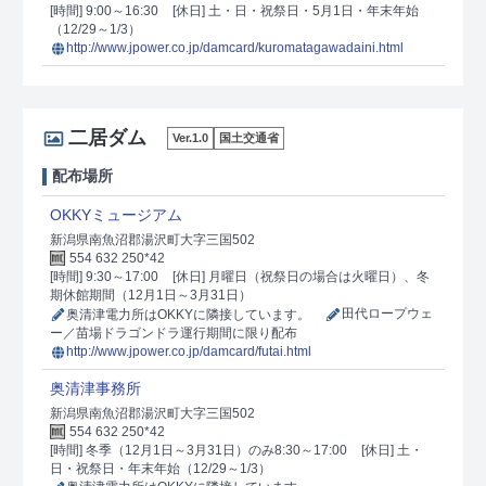
[時間] 9:00～16:30
[休日] 土・日・祝祭日・5月1日・年末年始
（12/29～1/3）
http://www.jpower.co.jp/damcard/kuromatagawadaini.html
二居ダム
Ver.1.0
国土交通省
配布場所
OKKYミュージアム
新潟県南魚沼郡湯沢町大字三国502
554 632 250*42
[時間] 9:30～17:00
[休日] 月曜日（祝祭日の場合は火曜日）、冬
期休館期間（12月1日～3月31日）
奥清津電力所はOKKYに隣接しています。
田代ロープウェ
ー／苗場ドラゴンドラ運行期間に限り配布
http://www.jpower.co.jp/damcard/futai.html
奥清津事務所
新潟県南魚沼郡湯沢町大字三国502
554 632 250*42
[時間] 冬季（12月1日～3月31日）のみ8:30～17:00
[休日] 土・
日・祝祭日・年末年始（12/29～1/3）