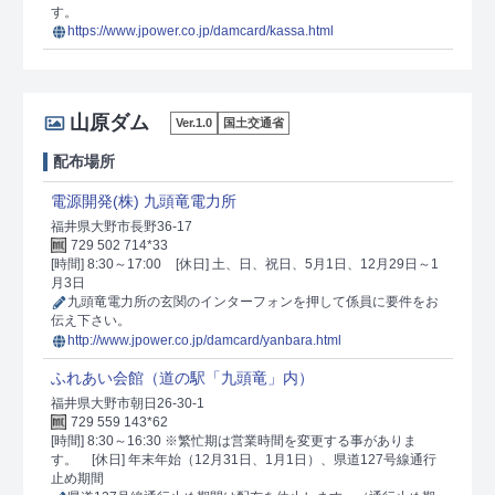
す。
https://www.jpower.co.jp/damcard/kassa.html
山原ダム
Ver.1.0
国土交通省
配布場所
電源開発(株) 九頭竜電力所
福井県大野市長野36-17
729 502 714*33
[時間] 8:30～17:00
[休日] 土、日、祝日、5月1日、12月29日～1
月3日
九頭竜電力所の玄関のインターフォンを押して係員に要件をお
伝え下さい。
http://www.jpower.co.jp/damcard/yanbara.html
ふれあい会館（道の駅「九頭竜」内）
福井県大野市朝日26-30-1
729 559 143*62
[時間] 8:30～16:30 ※繁忙期は営業時間を変更する事がありま
す。
[休日] 年末年始（12月31日、1月1日）、県道127号線通行
止め期間