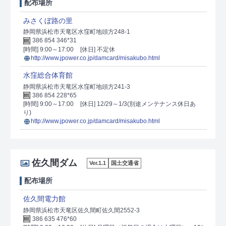
配布場所
みさくぼ路の里
静岡県浜松市天竜区水窪町地頭方248-1
386 854 346*31
[時間] 9:00～17:00
[休日] 不定休
http://www.jpower.co.jp/damcard/misakubo.html
水窪総合体育館
静岡県浜松市天竜区水窪町地頭方241-3
386 854 228*65
[時間] 9:00～17:00
[休日] 12/29～1/3(別途メンテナンス休日あ
り)
http://www.jpower.co.jp/damcard/misakubo.html
佐久間ダム
Ver.1.1
国土交通省
配布場所
佐久間電力館
静岡県浜松市天竜区佐久間町佐久間2552-3
386 635 476*60