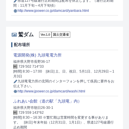
県道127号線通行止め期間は配布を休止します。（通行止め期
間：11月下旬～4月下旬頃）
http://www.jpower.co.jp/damcard/yanbara.html
鷲ダム
Ver.1.0
国土交通省
配布場所
電源開発(株) 九頭竜電力所
福井県大野市長野36-17
729 502 714*33
[時間] 8:30～17:00
[休日] 土、日、祝日、5月1日、12月29日～1
月3日
九頭竜電力所の玄関のインターフォンを押して係員に要件をお
伝え下さい。
http://www.jpower.co.jp/damcard/washi.html
ふれあい会館（道の駅「九頭竜」内）
福井県大野市朝日26-30-1
729 559 143*62
[時間] 8:30～16:30 ※繁忙期は営業時間を変更する事がありま
す。
[休日] 年末年始（12月31日、1月1日）、県道127号線通行
止め期間