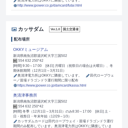
奥清津電力所はOKKYに隣接しています。
http://www.jpower.co.jp/damcard/futai.html
カッサダム
Ver.1.0
国土交通省
配布場所
OKKYミュージアム
新潟県南魚沼郡湯沢町大字三国502
554 632 250*42
[時間] 9:30～17:00
[休日] 月曜日（祝祭日の場合は火曜日）、冬
期休館期間（12月1日～3月31日）
奥清津電力所はOKKYに隣接しています。
田代ロープウェ
ー／苗場ドラゴンドラ運行期間に限り配布
https://www.jpower.co.jp/damcard/kassa.html
奥清津事務所
新潟県南魚沼郡湯沢町大字三国502
554 632 250*42
[時間] 冬季（12月1日～3月31日）のみ8:30～17:00
[休日] 土・
日・祝祭日・年末年始（12/29～1/3）
カッサダムカードは田代ロープウェイ・苗場ドラゴンドラ運行
期間のみ配布しています。奥清津電力所はOKKYに隣接していま