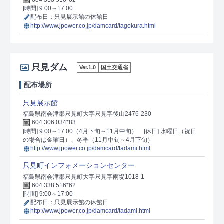
604 338 516*62
[時間] 9:00～17:00
配布日：只見展示館の休館日
http://www.jpower.co.jp/damcard/tagokura.html
只見ダム
Ver.1.0
国土交通省
配布場所
只見展示館
福島県南会津郡只見町大字只見字後山2476-230
604 306 034*83
[時間] 9:00～17:00（4月下旬～11月中旬）
[休日] 水曜日（祝日
の場合は金曜日）、冬季（11月中旬～4月下旬）
http://www.jpower.co.jp/damcard/tadami.html
只見町インフォメーションセンター
福島県南会津郡只見町大字只見字雨堤1018-1
604 338 516*62
[時間] 9:00～17:00
配布日：只見展示館の休館日
http://www.jpower.co.jp/damcard/tadami.html