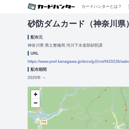
カードハンターとは？
砂防ダムカード（神奈川県
配布元
神奈川県 県土整備局 河川下水道部砂防課
URL
https://www.pref.kanagawa.jp/docs/jy2/cnt/f420226/sa
配布期間
2025年
～
+
−