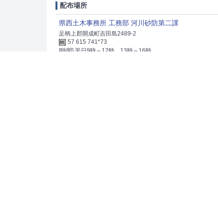
配布場所
県西土木事務所 工務部 河川砂防第二課
足柄上郡開成町吉田島2489-2
57 615 741*73
[時間] 平日9時～12時、13時～16時
大平台堰堤
配布場所
県西土木事務所小田原土木センター 河川砂防第二課
小田原市東町5-2-58
57 351 108*10
[時間] 平日9時～12時、13時～16時
出典：
神奈川県 県土整備局 河川下水道部砂防課
「マップコード」および「MAPCODE」は(株)デンソーの登録商標です。