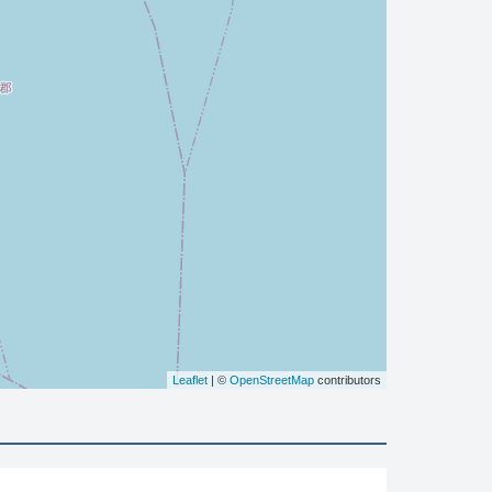
Leaflet
| ©
OpenStreetMap
contributors