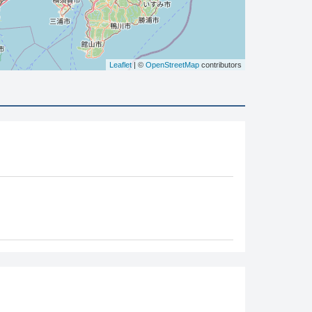
Leaflet
| ©
OpenStreetMap
contributors