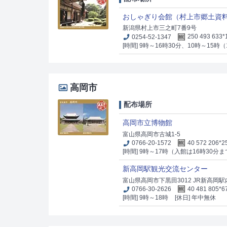
おしゃぎり会館（村上市郷土資
新潟県村上市三之町7番9号
0254-52-1347
250 493 633*
[時間] 9時～16時30分、10時～15時（1
高岡市
配布場所
高岡市立博物館
富山県高岡市古城1-5
0766-20-1572
40 572 206*2
[時間] 9時～17時（入館は16時30分
新高岡駅観光交流センター
富山県高岡市下黒田3012 JR新高岡駅
0766-30-2626
40 481 805*6
[時間] 9時～18時
[休日] 年中無休