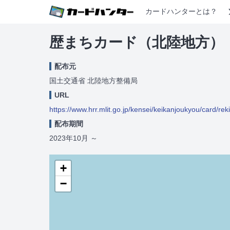
カードハンターとは？
歴まちカード（北陸地方）
配布元
国土交通省 北陸地方整備局
URL
https://www.hrr.mlit.go.jp/kensei/keikanjoukyou/card/re
配布期間
2023年10月
～
+
−