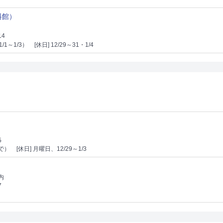
料館）
14
/1～1/3）
[休日] 12/29～31・1/4
5
まで）
[休日] 月曜日、12/29～1/3
内
7