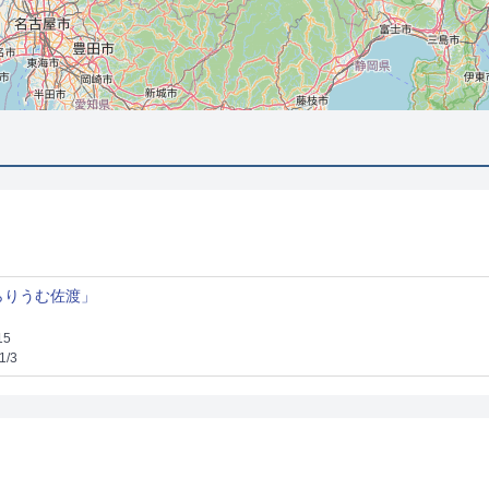
らりうむ佐渡」
15
1/3