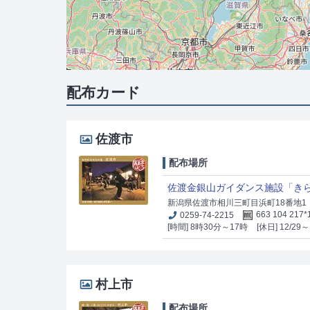
配布カード
佐渡市
配布場所
佐渡金銀山ガイダンス施設「き
新潟県佐渡市相川三町目浜町18番地1
0259-74-2215
663 104 217*
[時間] 8時30分～17時
[休日] 12/29～
村上市
配布場所