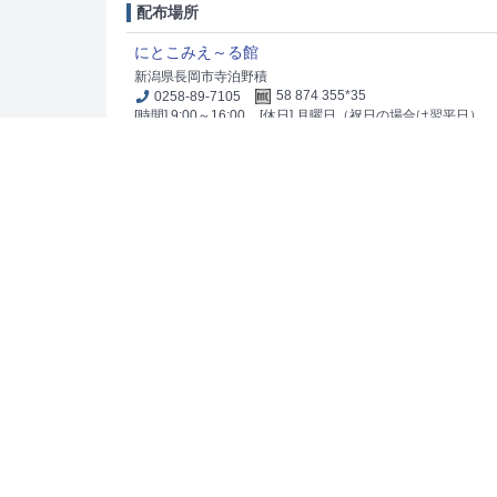
配布場所
にとこみえ～る館
新潟県長岡市寺泊野積
0258-89-7105
58 874 355*35
[時間] 9:00～16:00
[休日] 月曜日（祝日の場合は翌平日）
妙見堰
配布場所
妙見防災センター（妙見記念館）
新潟県長岡市妙見町29
0258-32-3020（信濃川河川事務所 総務課）
414 65
[時間] 9:00～16:30
[休日] 土・日・祝日・年末年始
出典：
信濃川河川事務所
「マップコード」および「MAPCODE」は(株)デンソーの登録商標です。