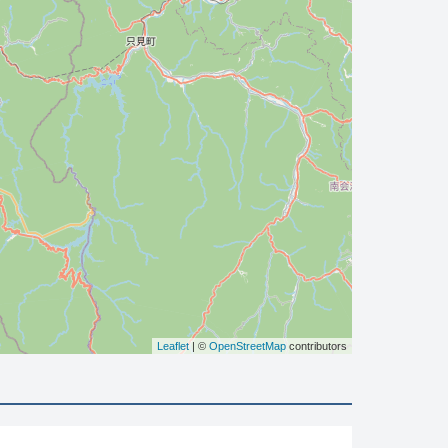
Leaflet
| ©
OpenStreetMap
contributors