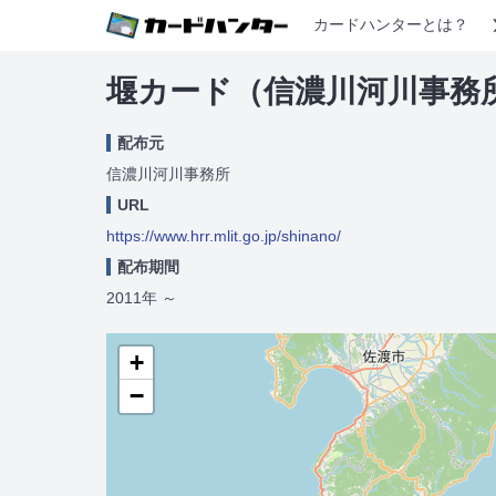
カードハンターとは？
堰カード（信濃川河川事務
配布元
信濃川河川事務所
URL
https://www.hrr.mlit.go.jp/shinano/
配布期間
2011年
～
+
−