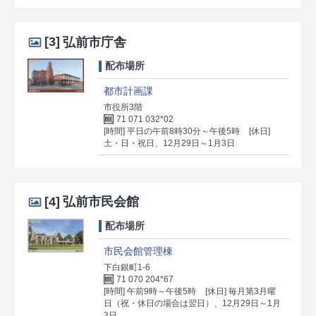
[3]
弘前市庁舎
配布場所
都市計画課
市役所3階
71 071 032*02
[時間] 平日の午前8時30分～午後5時
[休日]
土・日・祝日、12月29日～1月3日
[4]
弘前市民会館
配布場所
市民会館管理棟
下白銀町1-6
71 070 204*67
[時間] 午前9時～午後5時
[休日] 毎月第3月曜
日（祝・休日の場合は翌日）、12月29日～1月
3日