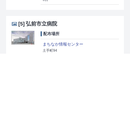
[5]
弘前市立病院
配布場所
まちなか情報センター
土手町94
71 042 549*85
[時間] 午前9時～午後9時
[休日] なし
[6]
弘前市立博物館
配布場所
博物館内受付
下白銀町1-6
71 070 298*07
[時間] 午前9時30分～午後4時30分
[休日] 毎月
第3 月曜日（祝・休日の場合は翌日）、12月29