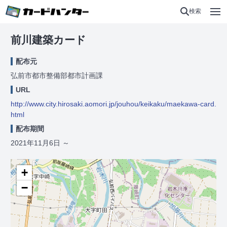
検索
前川建築カード
配布元
弘前市都市整備部都市計画課
URL
http://www.city.hirosaki.aomori.jp/jouhou/keikaku/maekawa-card.
html
配布期間
2021年11月6日
～
+
−