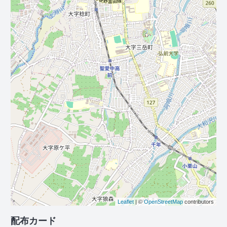
Leaflet
| ©
OpenStreetMap
contributors
配布カード