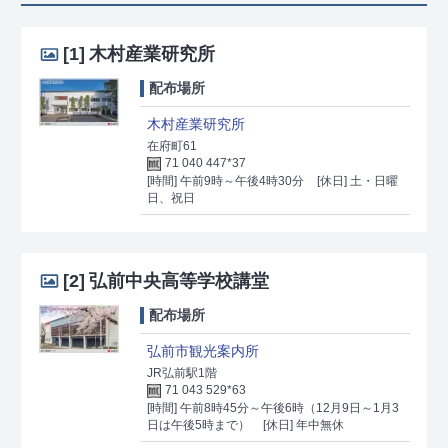
[1]
木村産業研究所
配布場所
木村産業研究所
在府町61
71 040 447*37
[時間] 午前9時～午後4時30分
[休日] 土・日曜
日、祝日
[2]
弘前中央高等学校講堂
配布場所
弘前市観光案内所
JR弘前駅1階
71 043 529*63
[時間] 午前8時45分～午後6時（12月9日～1月3
日は午後5時まで）
[休日] 年中無休