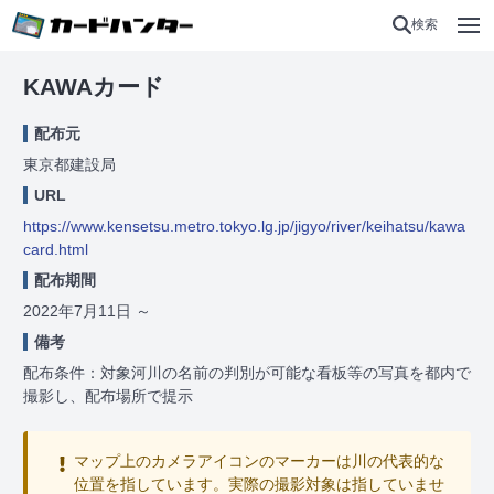
検索
KAWAカード
配布元
東京都建設局
URL
https://www.kensetsu.metro.tokyo.lg.jp/jigyo/river/keihatsu/kawa
card.html
配布期間
2022年7月11日
～
備考
配布条件：対象河川の名前の判別が可能な看板等の写真を都内で
撮影し、配布場所で提示
マップ上のカメラアイコンのマーカーは川の代表的な
位置を指しています。実際の撮影対象は指していませ