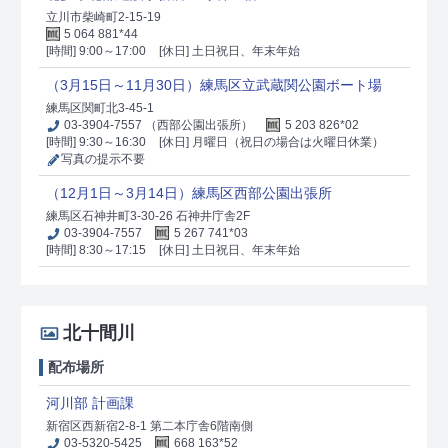
立川市柴崎町2-15-19
5 064 881*44
[時間] 9:00～17:00
[休日] 土日祝日、年末年始
（3月15日～11月30日）練馬区立武蔵関公園ボート場
練馬区関町北3-45-1
03-3904-7557 （西部公園出張所）
5 203 826*02
[時間] 9:30～16:30
[休日] 月曜日（祝日の場合は火曜日休業）
写真の提示不要
（12月1日～3月14日）練馬区西部公園出張所
練馬区石神井町3-30-26 石神井庁舎2F
03-3904-7557
5 267 741*03
[時間] 8:30～17:15
[休日] 土日祝日、年末年始
北十間川
配布場所
河川部 計画課
新宿区西新宿2-8-1 第二本庁舎6階南側
03-5320-5425
668 163*52