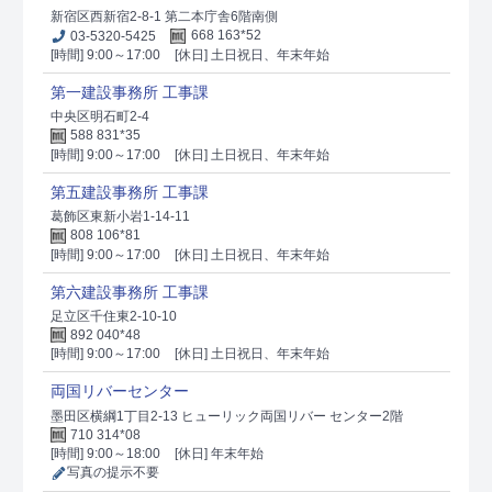
新宿区西新宿2-8-1 第二本庁舎6階南側
03-5320-5425
668 163*52
[時間] 9:00～17:00
[休日] 土日祝日、年末年始
第一建設事務所 工事課
中央区明石町2-4
588 831*35
[時間] 9:00～17:00
[休日] 土日祝日、年末年始
第五建設事務所 工事課
葛飾区東新小岩1-14-11
808 106*81
[時間] 9:00～17:00
[休日] 土日祝日、年末年始
第六建設事務所 工事課
足立区千住東2-10-10
892 040*48
[時間] 9:00～17:00
[休日] 土日祝日、年末年始
両国リバーセンター
墨田区横綱1丁目2-13 ヒューリック両国リバー センター2階
710 314*08
[時間] 9:00～18:00
[休日] 年末年始
写真の提示不要