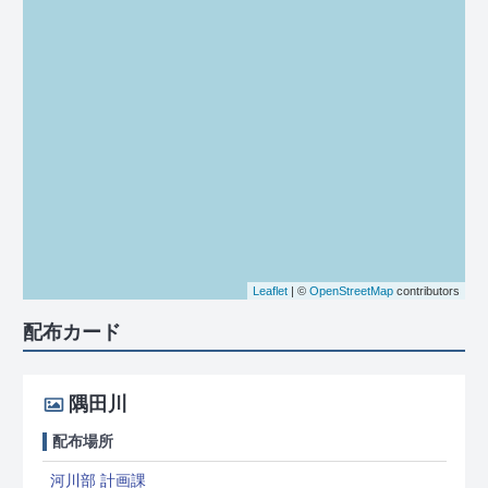
Leaflet
| ©
OpenStreetMap
contributors
配布カード
隅田川
配布場所
河川部 計画課