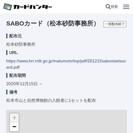
検索
SABOカード（松本砂防事務所）
一部配布終了
配布元
松本砂防事務所
URL
https://www.hrr.mlit.go.jp/matumoto/top/pdf/201215sabosisetsuc
ard.pdf
配布期間
2020年12月15日
～
備考
松本市山と自然博物館の入館者に1セットを配布
+
−