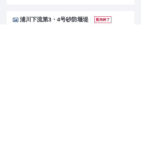
浦川下流第3・4号砂防堰堤
配布終了
配布場所
松本市山と自然博物館
松本市蟻ヶ崎2455-1
0263-38-0012
158 024 772*41
[時間] 9時～17時（入館は16時30分まで）
[休日] 月曜日
（休日の場合は翌日）、年末年始（12月29日から1月3日）
[配布カード] 全カード
出典：
松本砂防事務所
「マップコード」および「MAPCODE」は(株)デンソーの登録商標です。