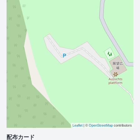
Leaflet
| ©
OpenStreetMap
contributors
配布カード