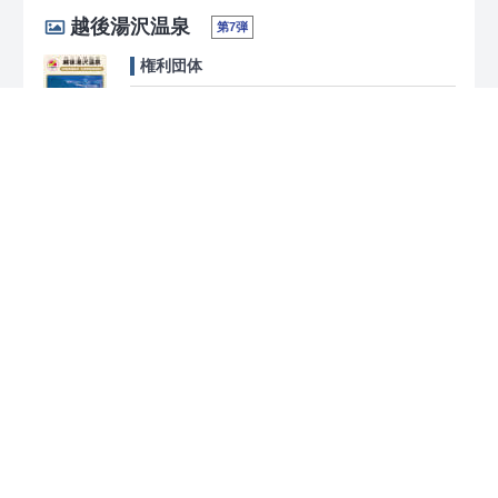
越後湯沢温泉
第7弾
権利団体
新潟県南魚沼郡湯沢町 湯沢温泉旅館商業協
同組合
025-785-5505
越後みそ
第7弾
権利団体
新潟県長岡市 新潟県味噌醤油工業協同組合
0258-36-5616
出典：
独立行政法人 工業所有権情報・研修館
「マップコード」および「MAPCODE」は(株)デンソーの登録商標です。