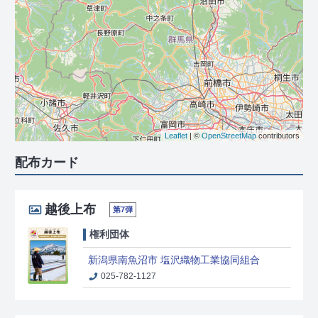
Leaflet
| ©
OpenStreetMap
contributors
配布カード
越後上布
第7弾
権利団体
新潟県南魚沼市 塩沢織物工業協同組合
025-782-1127