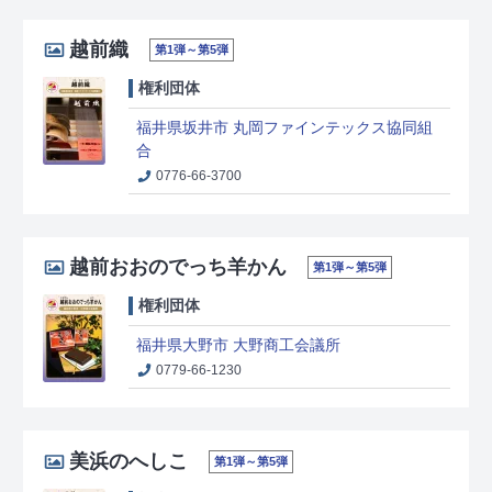
越前織
第1弾～第5弾
権利団体
福井県坂井市 丸岡ファインテックス協同組
合
0776‐66‐3700
越前おおのでっち羊かん
第1弾～第5弾
権利団体
福井県大野市 大野商工会議所
0779-66-1230
美浜のへしこ
第1弾～第5弾