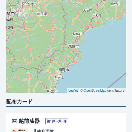
Leaflet
| ©
OpenStreetMap
contributors
配布カード
越前漆器
第1弾～第5弾
権利団体