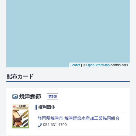
Leaflet
| ©
OpenStreetMap
contributors
配布カード
焼津鰹節
第6弾
権利団体
静岡県焼津市 焼津鰹節水産加工業協同組合
054-631-4700