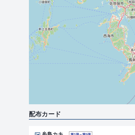
配布カード
糸島カキ
第1弾～第5弾