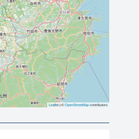
Leaflet
| ©
OpenStreetMap
contributors