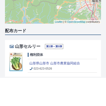
Leaflet
| ©
OpenStreetMap
contributors
配布カード
山形セルリー
第1弾～第5弾
権利団体
山形県山形市 山形市農業協同組合
023-623-0526
米沢らーめん
第7弾
権利団体
山形県米沢市 協同組合米沢伍麺会