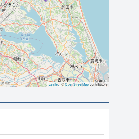
Leaflet
| ©
OpenStreetMap
contributors