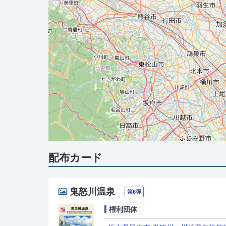
配布カード
鬼怒川温泉
第6弾
権利団体