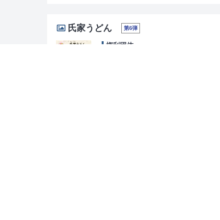
氏家うどん
第6弾
権利団体
栃木県さくら市 氏家商工会
028-682-2019
真岡木綿
第6弾
権利団体
栃木県真岡市 真岡商工会議所
0285-82-3305
出流そば
第8弾