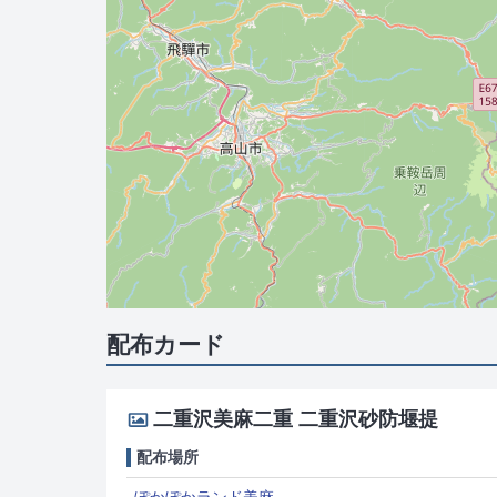
配布カード
二重沢美麻二重 二重沢砂防堰提
配布場所
ぽかぽかランド美麻