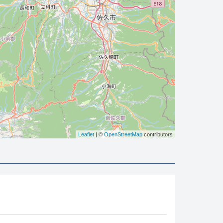
Leaflet
| ©
OpenStreetMap
contributors