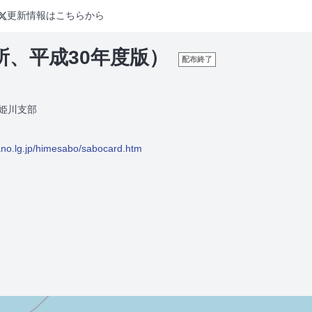
更新情報はこちらから
、平成30年度版）
配布終了
姫川支部
ano.lg.jp/himesabo/sabocard.htm