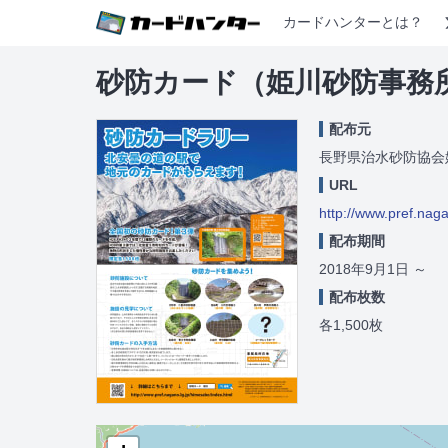
カードハンターとは？
砂防カード（姫川砂防事務所
配布元
長野県治水砂防協会
URL
http://www.pref.nag
配布期間
2018年9月1日
～
配布枚数
各1,500枚