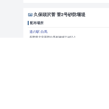
久保頭沢菅 菅2号砂防堰堤
配布場所
道の駅 白馬
長野県北安曇郡白馬村神城21462-1
691 867 030*37
濁沢李平 鋼製枠堰堤
配布場所
道の駅 小谷
長野県北安曇郡小谷村北小谷1861-1
535 648 072*71
シークレットカード