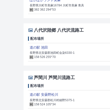
長野県大町市美麻16784 大町市美麻 青具
382 362 294*53
八代沢陸郷 八代沢流路工
配布場所
道の駅 池田
長野県北安曇郡池田町会染6330-1
158 526 255*70
芦間川 芦間川流路工
配布場所
道の駅 安曇野松川
長野県北安曇郡松川村細野5375-1
158 524 105*34