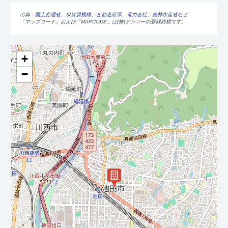
出典：
国土交通省、水資源機構、各都道府県、電力会社、農林水産省など
「マップコード」および「MAPCODE」は(株)デンソーの登録商標です。
+
−