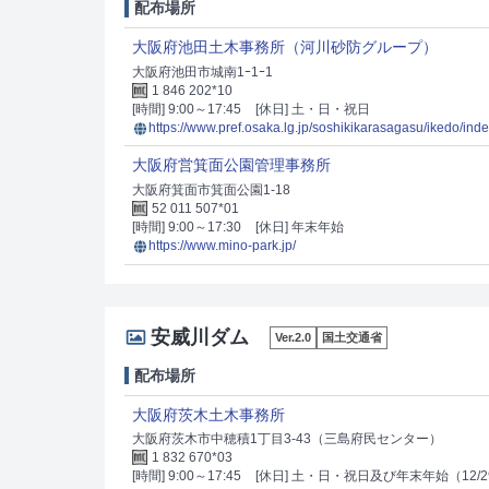
配布場所
大阪府池田土木事務所（河川砂防グループ）
大阪府池田市城南1ｰ1ｰ1
1 846 202*10
[時間] 9:00～17:45
[休日] 土・日・祝日
https://www.pref.osaka.lg.jp/soshikikarasagasu/ikedo/inde
大阪府営箕面公園管理事務所
大阪府箕面市箕面公園1-18
52 011 507*01
[時間] 9:00～17:30
[休日] 年末年始
https://www.mino-park.jp/
安威川ダム
Ver.2.0
国土交通省
配布場所
大阪府茨木土木事務所
大阪府茨木市中穂積1丁目3-43（三島府民センター）
1 832 670*03
[時間] 9:00～17:45
[休日] 土・日・祝日及び年末年始（12/2