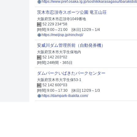
https://www.pref.osaka.lg.jp/soshikikarasagasu/ibarakido
茨木市忍頂寺スポーツ公園 竜王山荘
大阪府茨木市忍頂寺1049番地
52 229 234*58
[時間] 9:00～21:00
[休日] 12/29～1/4
https://meijisp.jp/ninchoji/
安威川ダム管理所前（自動発券機）
大阪府茨木市大字生保地内
52 142 203*02
[時間] 24時間・365日
ダムパークいばきたパークセンター
大阪府茨木市大字生保53-1
52 142 600*03
[時間] 9:00～17:30
[休日] 12/29～1/3
https://dampark-ibakita.com/
狭山池ダム
Ver.1.1
国土交通省
配布場所