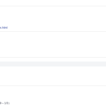
x.html
9～1/3）