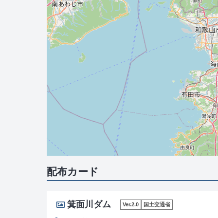
配布カード
箕面川ダム
Ver.2.0
国土交通省