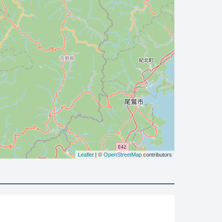
Leaflet
| ©
OpenStreetMap
contributors