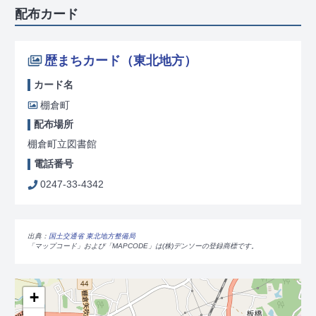
配布カード
歴まちカード（東北地方）
カード名
棚倉町
配布場所
棚倉町立図書館
電話番号
0247-33-4342
出典：
国土交通省 東北地方整備局
「マップコード」および「MAPCODE」は(株)デンソーの登録商標です。
+