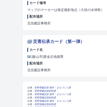
カード備考
マップのマーカーは推定撮影地点
（大俣の水神祭）
配布場所
北信建設事務所
災害伝承カード（第一弾）
カード名
[飯山市]
黄金石地蔵尊
配布場所
北信建設事務所
出典：
長野県建設部 都市・まちづくり課
出典：
長野県建設部砂防課
出典：
長野県建設部 都市・まちづくり課
出典：
長野県建設部砂防課
出典：
長野県建設部 都市・まちづくり課
出典：
長野県建設部砂防課