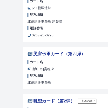
カード名
[20]
根塚遺跡
配布場所
北信建設事務所 建築課
電話番号
0269-23-0220
災害伝承カード（第四弾）
カード名
[飯山市]
畜魂碑
配布場所
北信建設事務所
眺望カード（第2弾）
一部配布終了