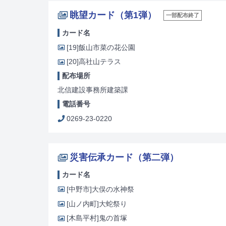
眺望カード（第1弾）
一部配布終了
カード名
[19]
飯山市菜の花公園
[20]
高社山テラス
配布場所
北信建設事務所建築課
電話番号
0269-23-0220
災害伝承カード（第二弾）
カード名
[中野市]
大俣の水神祭
[山ノ内町]
大蛇祭り
[木島平村]
鬼の首塚