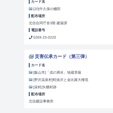
カード名
[20]
牛久保の棚田
配布場所
北信合同庁舎3階 建築課
電話番号
0269-23-0220
災害伝承カード（第三弾）
カード名
[飯山市]
「戌の満水」地蔵菩薩
[野沢温泉村]
蛇抜沢と金比羅大権現
[栄村]
矢櫃村跡
配布場所
北信建設事務所