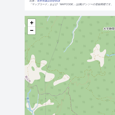
出典：
長野県建設部砂防課
「マップコード」および「MAPCODE」は(株)デンソーの登録商標です。
+
−