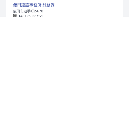
飯田建設事務所 総務課
飯田市追手町2-678
143 039 237*21
[根羽村]
釜ヶ入の甌穴（黒体竜王）
配布場所
飯田建設事務所 総務課
飯田市追手町2-678
143 039 237*21
[下条村]
大山田神社
配布場所
飯田建設事務所 総務課
飯田市追手町2-678
143 039 237*21