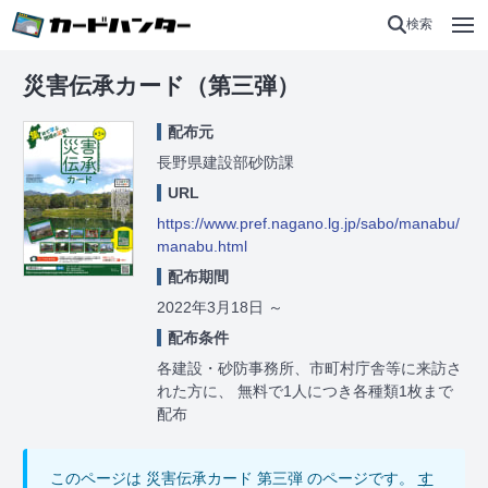
検索
災害伝承カード（第三弾）
配布元
長野県建設部砂防課
URL
https://www.pref.nagano.lg.jp/sabo/manabu/
manabu.html
配布期間
2022年3月18日
～
配布条件
各建設・砂防事務所、市町村庁舎等に来訪さ
れた方に、 無料で1人につき各種類1枚まで
配布
このページは 災害伝承カード 第三弾 のページです。
す