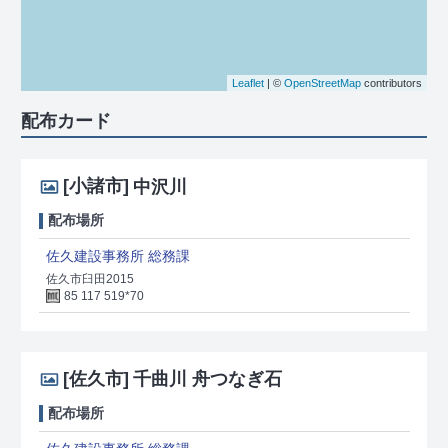
Leaflet
| ©
OpenStreetMap
contributors
配布カード
[小諸市]
中沢川
配布場所
佐久建設事務所 総務課
佐久市臼田2015
85 117 519*70
[佐久市]
千曲川 舟つなぎ石
配布場所