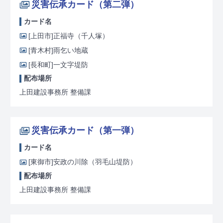
災害伝承カード（第二弾）
カード名
[上田市]
正福寺（千人塚）
[青木村]
雨乞い地蔵
[長和町]
一文字堤防
配布場所
上田建設事務所 整備課
災害伝承カード（第一弾）
カード名
[東御市]
安政の川除（羽毛山堤防）
配布場所
上田建設事務所 整備課