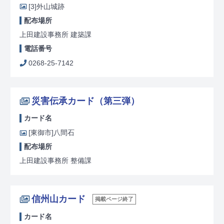
[3]
外山城跡
配布場所
上田建設事務所 建築課
電話番号
0268-25-7142
災害伝承カード（第三弾）
カード名
[東御市]
八間石
配布場所
上田建設事務所 整備課
信州山カード
掲載ページ終了
カード名