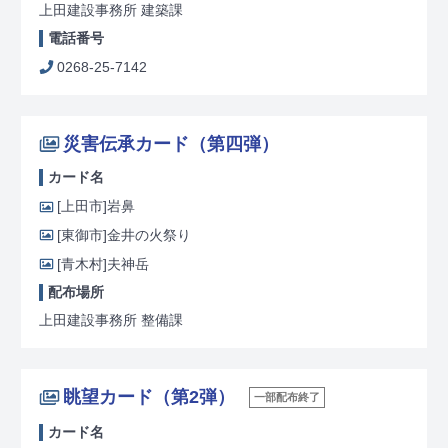
上田建設事務所 建築課
電話番号
0268-25-7142
災害伝承カード（第四弾）
カード名
[上田市]
岩鼻
[東御市]
金井の火祭り
[青木村]
夫神岳
配布場所
上田建設事務所 整備課
眺望カード（第2弾）
一部配布終了
カード名