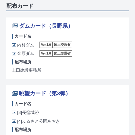
配布カード
ダムカード（長野県）
カード名
内村ダム
Ver.1.0
国土交通省
金原ダム
Ver.1.0
国土交通省
配布場所
上田建設事務所
眺望カード（第3弾）
カード名
[3]
長窪城跡
[4]
ふるさと公園あおき
配布場所