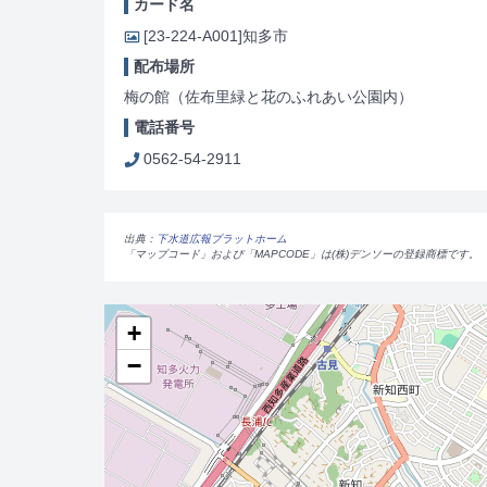
カード名
[23-224-A001]
知多市
配布場所
梅の館（佐布里緑と花のふれあい公園内）
電話番号
0562-54-2911
出典：
下水道広報プラットホーム
「マップコード」および「MAPCODE」は(株)デンソーの登録商標です。
+
−