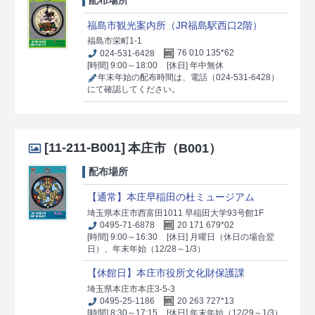
福島市観光案内所（JR福島駅西口2階）
福島市栄町1-1
024-531-6428
76 010 135*62
[時間] 9:00～18:00
[休日] 年中無休
年末年始の配布時間は、電話（024-531-6428）
にて確認してください。
[11-211-B001]
本庄市（B001）
配布場所
【通常】本庄早稲田の杜ミュージアム
埼玉県本庄市西富田1011 早稲田大学93号館1F
0495-71-6878
20 171 679*02
[時間] 9:00～16:30
[休日] 月曜日（休日の場合翌
日）、年末年始（12/28～1/3）
【休館日】本庄市役所文化財保護課
埼玉県本庄市本庄3-5-3
0495-25-1186
20 263 727*13
[時間] 8:30～17:15
[休日] 年末年始（12/29～1/3）