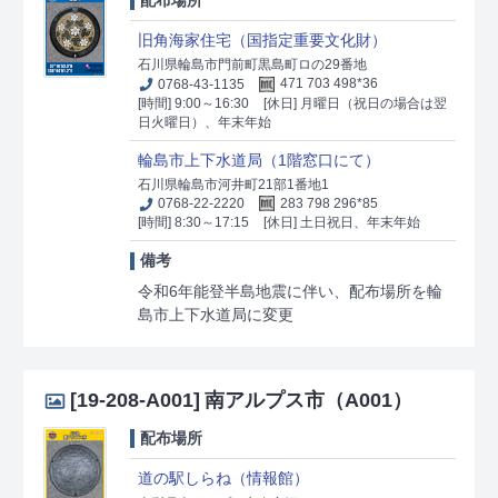
旧角海家住宅（国指定重要文化財）
石川県輪島市門前町黒島町ロの29番地
0768-43-1135
471 703 498*36
[時間] 9:00～16:30
[休日] 月曜日（祝日の場合は翌
日火曜日）、年末年始
輪島市上下水道局（1階窓口にて）
石川県輪島市河井町21部1番地1
0768-22-2220
283 798 296*85
[時間] 8:30～17:15
[休日] 土日祝日、年末年始
備考
令和6年能登半島地震に伴い、配布場所を輪
島市上下水道局に変更
[19-208-A001]
南アルプス市（A001）
配布場所
道の駅しらね（情報館）