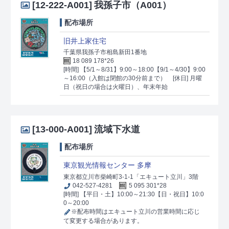
[12-222-A001]
我孫子市（A001）
配布場所
旧井上家住宅
千葉県我孫子市相島新田1番地
18 089 178*26
[時間] 【5/1～8/31】9:00～18:00【9/1～4/30】9:00
～16:00（入館は閉館の30分前まで）
[休日] 月曜
日（祝日の場合は火曜日）、年末年始
[13-000-A001]
流域下水道
配布場所
東京観光情報センター 多摩
東京都立川市柴崎町3-1-1「エキュート立川」3階
042-527-4281
5 095 301*28
[時間] 【平日・土】10:00～21:30【日・祝日】10:0
0～20:00
※配布時間はエキュート立川の営業時間に応じ
て変更する場合があります。