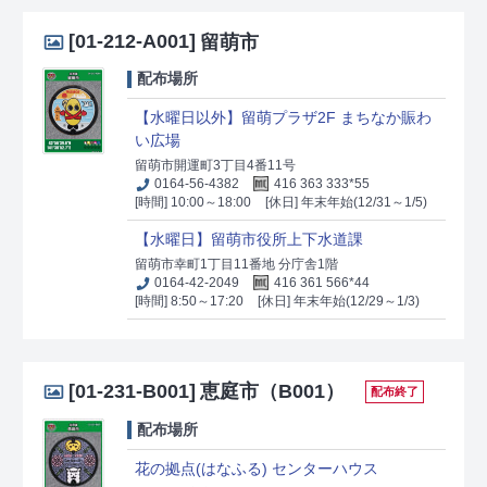
[01-212-A001]
留萌市
配布場所
【水曜日以外】留萌プラザ2F まちなか賑わ
い広場
留萌市開運町3丁目4番11号
0164-56-4382
416 363 333*55
[時間] 10:00～18:00
[休日] 年末年始(12/31～1/5)
【水曜日】留萌市役所上下水道課
留萌市幸町1丁目11番地 分庁舎1階
0164-42-2049
416 361 566*44
[時間] 8:50～17:20
[休日] 年末年始(12/29～1/3)
[01-231-B001]
恵庭市（B001）
配布終了
配布場所
花の拠点(はなふる) センターハウス