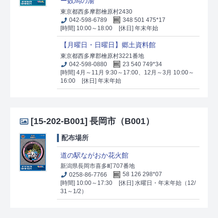
ー数馬の湯
東京都西多摩郡檜原村2430
042-598-6789
348 501 475*17
[時間] 10:00～18:00
[休日] 年末年始
【月曜日・日曜日】郷土資料館
東京都西多摩郡檜原村3221番地
042-598-0880
23 540 749*34
[時間] 4月～11月 9:30～17:00、12月～3月 10:00～
16:00
[休日] 年末年始
[15-202-B001]
長岡市（B001）
配布場所
道の駅ながおか花火館
新潟県長岡市喜多町707番地
0258-86-7766
58 126 298*07
[時間] 10:00～17:30
[休日] 水曜日・年末年始（12/
31～1/2）