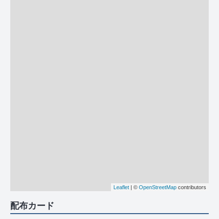
Leaflet
| ©
OpenStreetMap
contributors
配布カード