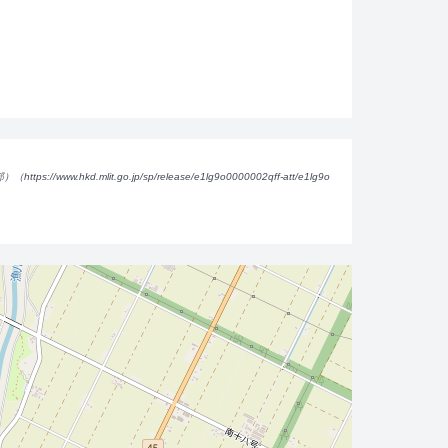
ww.hkd.mlit.go.jp/sp/release/e1lg9o0000002qff-att/e1lg9o