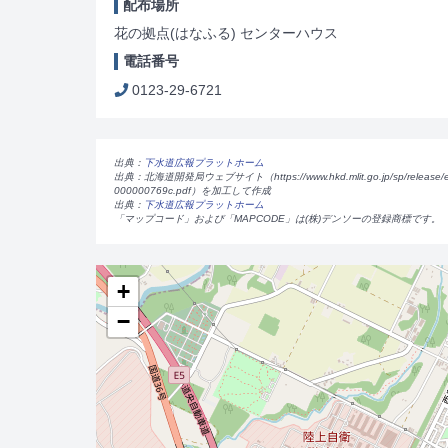
配布場所
花の拠点(はなふる) センターハウス
電話番号
0123-29-6721
出典：
下水道広報プラットホーム
出典：北海道開発局ウェブサイト（https://www.hkd.mlit.go.jp/sp/release/e1
000000769c.pdf）を加工して作成
出典：
下水道広報プラットホーム
「マップコード」および「MAPCODE」は(株)デンソーの登録商標です。
+
−