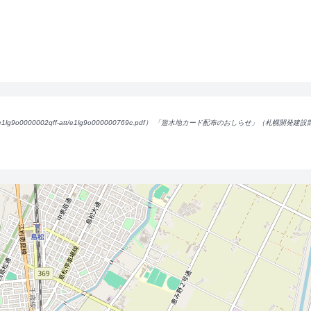
lg9o0000002qff-att/e1lg9o000000769c.pdf） 「遊水地カード配布のおしらせ」（札幌開発建設部）（https://w