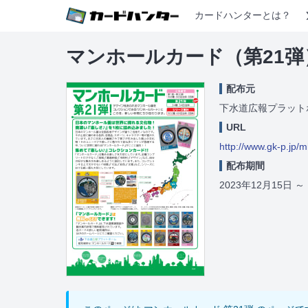
カードハンターとは？
マンホールカード（第21弾
配布元
下水道広報プラット
URL
http://www.gk-p.jp/
配布期間
2023年12月15日
～