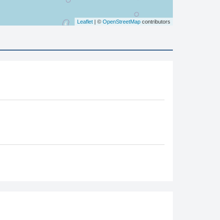
Leaflet
| ©
OpenStreetMap
contributors