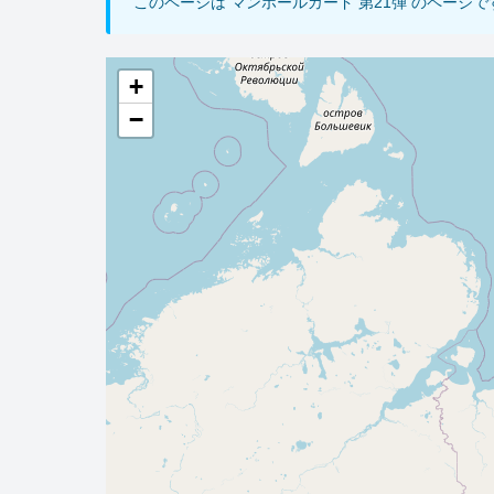
このページは マンホールカード 第21弾 のページ
+
−