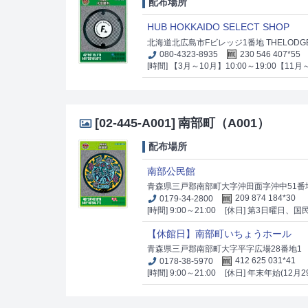
配布場所
HUB HOKKAIDO SELECT SHOP
北海道北広島市Fビレッジ1番地 THELODG
080-4323-8935
230 546 407*55
[時間] 【3月～10月】10:00～19:00【11
[02-445-A001]
南部町（A001）
配布場所
南部公民館
青森県三戸郡南部町大字沖田面字沖中51番
0179-34-2800
209 874 184*30
[時間] 9:00～21:00
[休日] 第3日曜日、国
【休館日】南部町いちょうホール
青森県三戸郡南部町大字平字広場28番地1
0178-38-5970
412 625 031*41
[時間] 9:00～21:00
[休日] 年末年始(12