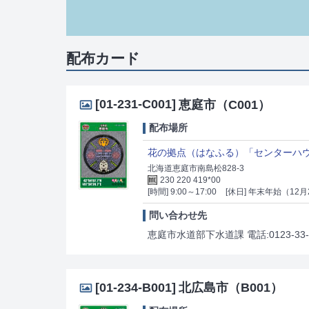
配布カード
[01-231-C001]
恵庭市（C001）
配布場所
花の拠点（はなふる）「センターハ
北海道恵庭市南島松828-3
230 220 419*00
[時間] 9:00～17:00
[休日] 年末年始（12
問い合わせ先
恵庭市水道部下水道課 電話:0123-33-
[01-234-B001]
北広島市（B001）