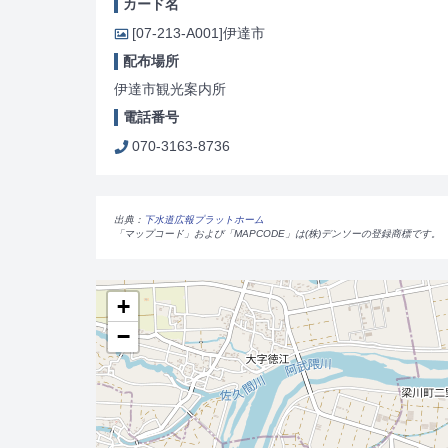
カード名
[07-213-A001]
伊達市
配布場所
伊達市観光案内所
電話番号
070-3163-8736
出典：
下水道広報プラットホーム
「マップコード」および「MAPCODE」は(株)デンソーの登録商標です。
+
−