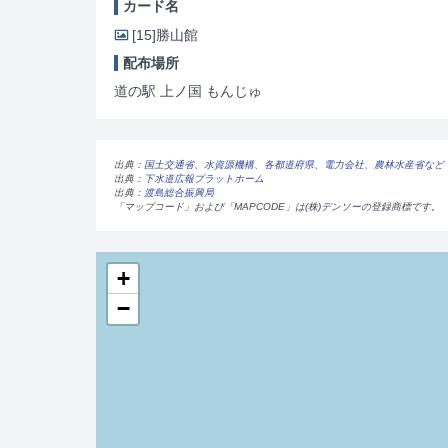
カード名
[15]
勝山館
配布場所
道の駅 上ノ国 もんじゅ
出典：
国土交通省、水資源機構、各都道府県、電力会社、農林水産省など
出典：
下水道広報プラットホーム
出典：
渡島総合振興局
「マップコード」および「MAPCODE」は(株)デンソーの登録商標です。
+
−