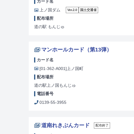
カード名
上ノ国ダム
Ver.2.0
国土交通省
配布場所
道の駅 もんじゅ
マンホールカード（第13弾）
カード名
[01-362-A001]
上ノ国町
配布場所
道の駅上ノ国もんじゅ
電話番号
0139-55-3955
道南れきぶんカード
配布終了