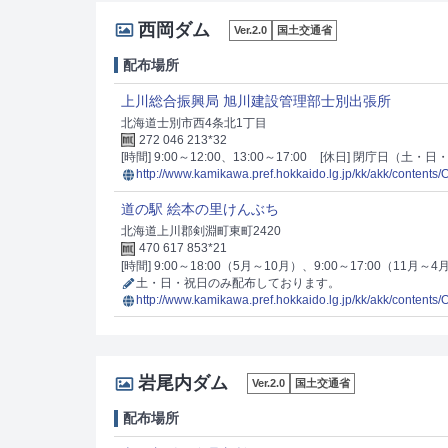
西岡ダム
Ver.2.0
国土交通省
配布場所
上川総合振興局 旭川建設管理部士別出張所
北海道士別市西4条北1丁目
272 046 213*32
[時間] 9:00～12:00、13:00～17:00
[休日] 閉庁日（土・日
http://www.kamikawa.pref.hokkaido.lg.jp/kk/akk/contents
道の駅 絵本の里けんぶち
北海道上川郡剣淵町東町2420
470 617 853*21
[時間] 9:00～18:00（5月～10月）、9:00～17:00（11月～4
土・日・祝日のみ配布しております。
http://www.kamikawa.pref.hokkaido.lg.jp/kk/akk/contents
岩尾内ダム
Ver.2.0
国土交通省
配布場所