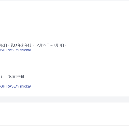
・祝日）及び年末年始（12月29日～1月3日）
/OSHIRASE/nishioka/
月）
[休日] 平日
/OSHIRASE/nishioka/