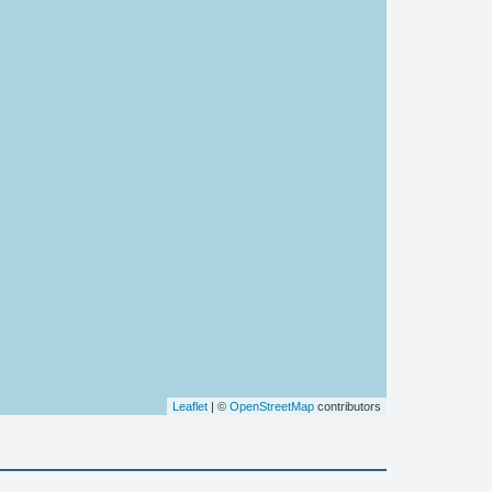
Leaflet
| ©
OpenStreetMap
contributors