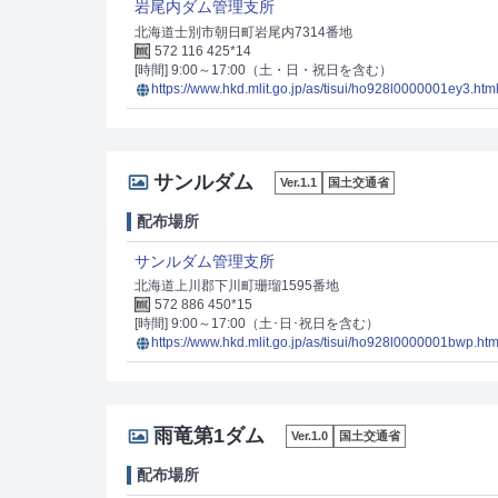
岩尾内ダム管理支所
北海道士別市朝日町岩尾内7314番地
572 116 425*14
[時間] 9:00～17:00（土・日・祝日を含む）
https://www.hkd.mlit.go.jp/as/tisui/ho928l0000001ey3.htm
サンルダム
Ver.1.1
国土交通省
配布場所
サンルダム管理支所
北海道上川郡下川町珊瑠1595番地
572 886 450*15
[時間] 9:00～17:00（土･日･祝日を含む）
https://www.hkd.mlit.go.jp/as/tisui/ho928l0000001bwp.htm
雨竜第1ダム
Ver.1.0
国土交通省
配布場所