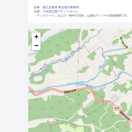
出典：
国土交通省 東北地方整備局
出典：
下水道広報プラットホーム
「マップコード」および「MAPCODE」は(株)デンソーの登録商標です。
+
−