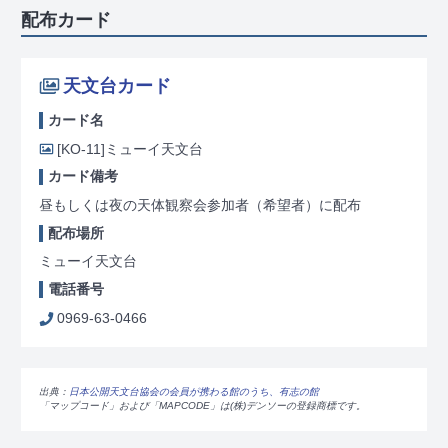
配布カード
天文台カード
カード名
[KO-11]
ミューイ天文台
カード備考
昼もしくは夜の天体観察会参加者（希望者）に配布
配布場所
ミューイ天文台
電話番号
0969-63-0466
出典：
日本公開天文台協会の会員が携わる館のうち、有志の館
「マップコード」および「MAPCODE」は(株)デンソーの登録商標です。