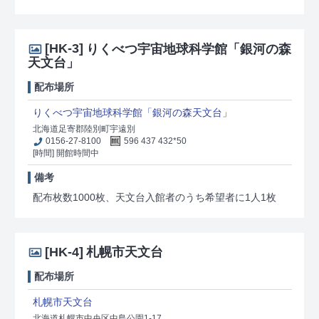
[HK-3]
りくべつ宇宙地球科学館「銀河の森
天文台」
配布場所
りくべつ宇宙地球科学館「銀河の森天文台」
北海道足寄郡陸別町宇遠別
0156-27-8100
596 437 432*50
[時間] 開館時間中
備考
配布枚数1000枚、天文台入館者のうち希望者に1人1枚
[HK-4]
札幌市天文台
配布場所
札幌市天文台
北海道札幌市中央区中島公園1-17