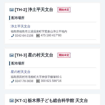
[TH-2]
浄土平天文台
開始未定
配布場所
浄土平天文台
福島県福島市土湯温泉町字鷲倉山浄土平地内
0242-64-2108
475 180 417*80
[TH-3]
星の村天文台
開始未定
配布場所
星の村天文台
福島県田村市滝根町大字神俣字糠塚60-1
0247-78-3638
300 621 586*16
[KT-1]
栃木県子ども総合科学館 天文台