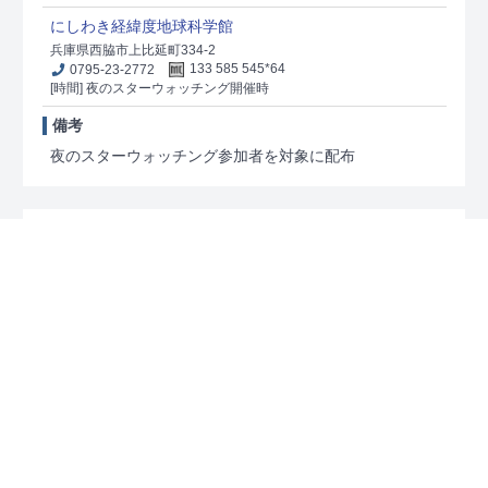
にしわき経緯度地球科学館
兵庫県西脇市上比延町334-2
0795-23-2772
133 585 545*64
[時間] 夜のスターウォッチング開催時
備考
夜のスターウォッチング参加者を対象に配布
[KK-6]
姫路市宿泊型児童館「星の子館」
配布場所
星の子館
兵庫県姫路市青山1470-24
079-267-3050
24 330 862*76
[時間] 観望会開催時
備考
観望会参加者のうち希望者に1人1枚ずつ配布