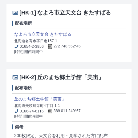
[HK-1]
なよろ市立天文台 きたすばる
配布場所
なよろ市立天文台 きたすばる
北海道名寄市字日進157-1
01654-2-3956
272 748 552*45
[時間] 開館時間中
[HK-2]
丘のまち郷土学館「美宙」
配布場所
丘のまち郷土学館「美宙」
北海道美瑛町栄町4丁目-1-1
0166-74-6116
389 011 249*67
[時間] 開館時間中
備考
200枚限定、天文台を利用・見学された方に配布