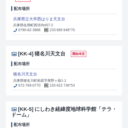
配布場所
兵庫県立大学西はりま天文台
兵庫県佐用町西河内407-2
0790-82-3886
233 685 648*70
[KK-4]
猪名川天文台
開始未定
配布場所
猪名川天文台
兵庫県猪名川町柏原字尾野ヶ嶽1-1
072-769-0770
155 622 736*53
[KK-5]
にしわき経緯度地球科学館「テラ・
ドーム」
配布場所