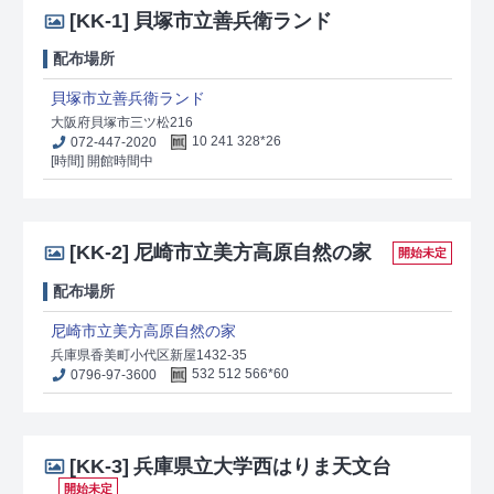
[KK-1]
貝塚市立善兵衛ランド
配布場所
貝塚市立善兵衛ランド
大阪府貝塚市三ツ松216
072-447-2020
10 241 328*26
[時間] 開館時間中
[KK-2]
尼崎市立美方高原自然の家
開始未定
配布場所
尼崎市立美方高原自然の家
兵庫県香美町小代区新屋1432-35
0796-97-3600
532 512 566*60
[KK-3]
兵庫県立大学西はりま天文台
開始未定