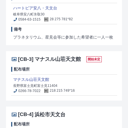
ハートピア安八・天文台
岐阜県安八町氷取30
0584-63-1515
28 275 781*82
備考
プラネタリウム、星見会等に参加した希望者に一人一枚
[CB-3]
マナスル山荘天文館
開始未定
配布場所
マナスル山荘天文館
長野県富士見町富士見11404
0266-78-7022
218 215 749*16
[CB-4]
浜松市天文台
配布場所