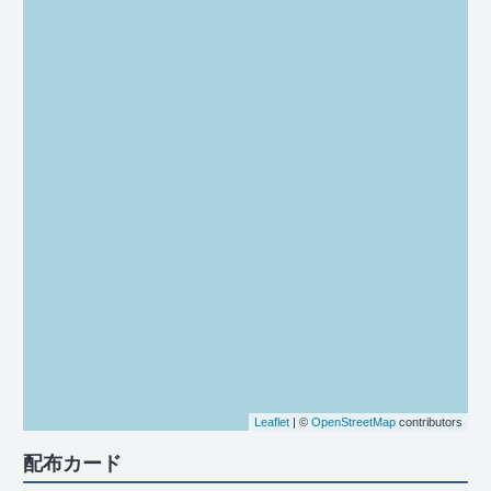
Leaflet
| ©
OpenStreetMap
contributors
配布カード