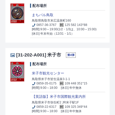
配布場所
まちパル鳥取
鳥取県鳥取市末広温泉町160
0857-36-3767
125 582 143*88
[時間] 9:00～19:00(1/2・1/3は、10:00～15:00)
[休日] 年末年始（12/31・1/1）
[31-202-A001]
米子市
第4弾
配布場所
米子市観光センター
鳥取県米子市皆生温泉3-1-1
0859-35-0175
109 448 351*15
[時間] 9:00～18:00
[休日] 年中無休
【英語版】米子市国際観光案内所
鳥取県米子市弥生町2 JR米子駅1F
0859-22-6317
109 325 349*44
[時間] 9:00～18:00
[休日] 年中無休