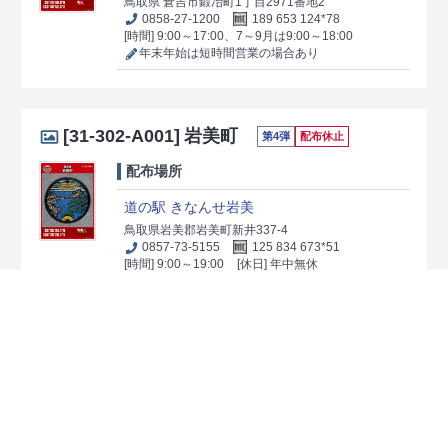
鳥取県 倉吉市鍛冶町1丁目2971番地2
0858-27-1200
189 653 124*78
[時間] 9:00～17:00、7～9月は9:00～18:00
年末年始は短時間営業の場合あり
[31-302-A001]
岩美町
第4弾
配布休止
配布場所
道の駅 きなんせ岩美
鳥取県岩美郡岩美町新井337-4
0857-73-5155
125 834 673*51
[時間] 9:00～19:00
[休日] 年中無休
[31-364-A001]
三朝町
第27弾
配布休止
配布場所
三朝温泉観光商工センター
鳥取県東伯郡三朝町三朝973-1